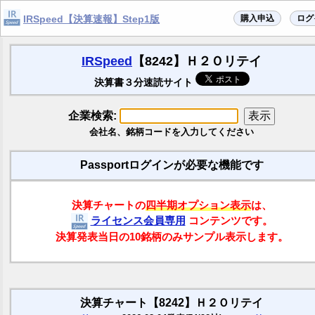
購入申込
ログ
IRSpeed【決算速報】Step1版
IRSpeed
【8242】Ｈ２Ｏリテイ
決算書３分速読サイト
企業検索:
会社名、銘柄コードを入力してください
Passportログインが必要な機能です
決算チャートの
四半期オプション表示
は、
ライセンス会員専用
コンテンツです。
決算発表当日の10銘柄のみサンプル表示します。
決算チャート【8242】Ｈ２Ｏリテイ