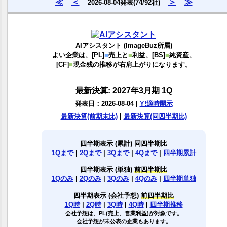
≪
＜
＞
≫
2026-08-04発表(74/92社)
AIアシスタント (ImageBuz所属)
よい企業は、[PL]
■
売上と
■
利益、[BS]
■
純資産、
[CF]
■
現金残の推移が右肩上がりになります。
最新決算: 2027年3月期 1Q
発表日：2026-08-04 |
Y!適時開示
最新決算(前期末比)
|
最新決算(同四半期比)
四半期表示 (累計) 同四半期比
1Qまで
|
2Qまで
|
3Qまで
|
4Qまで
|
四半期累計
四半期表示 (単独)
前四半期比
1Qのみ
|
2Qのみ
|
3Qのみ
|
4Qのみ
|
四半期単独
四半期表示 (会社予想)
前四半期比
1Q時
|
2Q時
|
3Q時
|
4Q時
|
四半期推移
会社予想は、PL(売上、営業利益)が対象です。
会社予想が未公表の企業もあります。