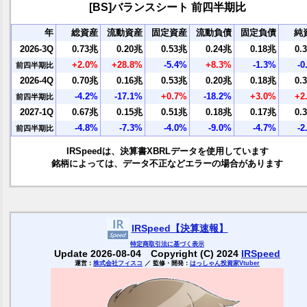
[BS]バランスシート 前四半期比
年
総資産
流動資産
固定資産
流動負債
固定負債
純
2026-3Q
0.73兆
0.20兆
0.53兆
0.24兆
0.18兆
0.
+2.0%
+28.8%
-5.4%
+8.3%
-1.3%
-0
前四半期比
2026-4Q
0.70兆
0.16兆
0.53兆
0.20兆
0.18兆
0.
-4.2%
-17.1%
+0.7%
-18.2%
+3.0%
+2
前四半期比
2027-1Q
0.67兆
0.15兆
0.51兆
0.18兆
0.17兆
0.
-4.8%
-7.3%
-4.0%
-9.0%
-4.7%
-2
前四半期比
IRSpeedは、決算書XBRLデータを使用しています
銘柄によっては、データ不正などエラーの場合があります
IRSpeed【決算速報】
特定商取引
法に基づく表示
Update 2026-08-04 Copyright (C) 2024
IRSpeed
運営：
株式会社フィスコ
／ 監修・開発：
はっしゃん投資家Vtuber