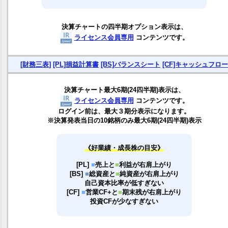
決算チャートの四半期オプション表示は、
ライセンス会員専用
コンテンツです。
[財務三表]
[PL]損益計算書
[BS]バランスシート
[CF]キャッシュフロー
決算チャート最大6期(24四半期)表示は、
ライセンス会員専用
コンテンツです。
ログイン前は、最大３期分表示になります。
※決算発表当日の10銘柄のみ最大6期(24四半期)表示
《好業績・成長株の目安》
[PL]
■
売上と
■
利益が右肩上がり
[BS]
■
総資産と
■
純資産が右肩上がり
自己資本比率が低すぎない
[CF]
■
営業CF+と
■
期末残が右肩上がり
投資CFが少なすぎない