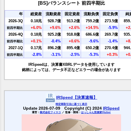
[BS]バランスシート 前四半期比
年
総資産
流動資産
固定資産
流動負債
固定負債
純
2026-3Q
0.18兆
928.7億
913.2億
759.2億
273.5億
859
+6.0%
+9.6%
+2.6%
+14.5%
-5.9%
+2
前四半期比
2026-4Q
0.18兆
925.2億
918.8億
686.6億
269.7億
935
+0.1%
-0.4%
+0.6%
-9.6%
-1.4%
+8
前四半期比
2027-1Q
0.17兆
896.2億
895.4億
650.2億
270.4億
944
-2.8%
-3.1%
-2.5%
-5.3%
+0.3%
+0
前四半期比
IRSpeedは、決算書XBRLデータを使用しています
銘柄によっては、データ不正などエラーの場合があります
IRSpeed【決算速報】
特定商取引
法に基づく表示
Update 2026-07-09 Copyright (C) 2024
IRSpeed
運営：
株式会社フィスコ
／ 監修・開発：
はっしゃん投資家Vtuber