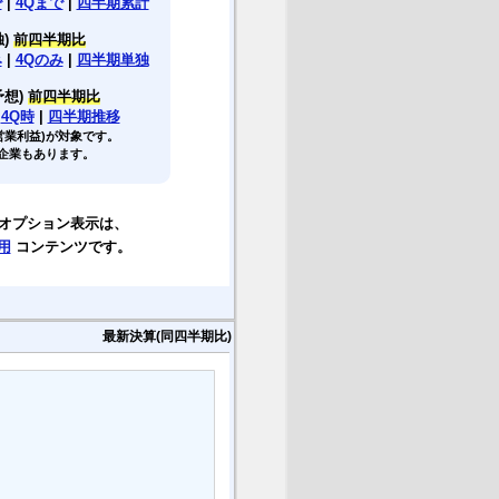
で
|
4Qまで
|
四半期累計
独)
前四半期比
み
|
4Qのみ
|
四半期単独
予想)
前四半期比
|
4Q時
|
四半期推移
営業利益)が対象です。
企業もあります。
オプション表示は、
用
コンテンツです。
最新決算(同四半期比)