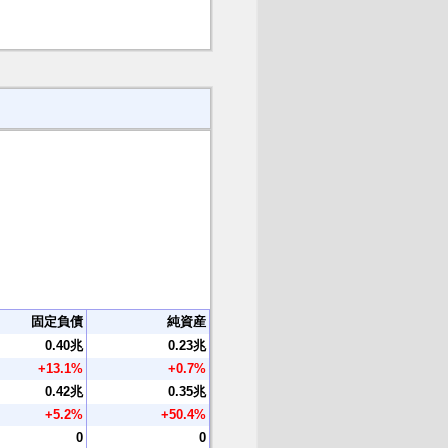
固定負債
純資産
0.40兆
0.23兆
+13.1%
+0.7%
0.42兆
0.35兆
+5.2%
+50.4%
0
0