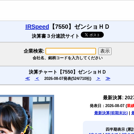
IRSpeed
【7550】ゼンショＨＤ
決算書３分速読サイト
企業検索:
会社名、銘柄コードを入力してください
決算チャート【7550】ゼンショＨＤ
≪
＜
＞
≫
2026-08-07発表(524/710社)
最新決算: 202
発表日：2026-08-07 (
業績
最新決算(前期末比)
|
四半期表示 (累