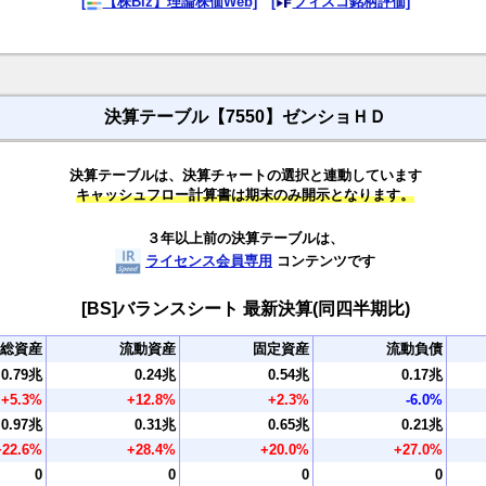
[
【株Biz】理論株価Web]
[
フィスコ銘柄評価]
決算テーブル【7550】ゼンショＨＤ
決算テーブルは、決算チャートの選択と連動しています
キャッシュフロー計算書は期末のみ開示となります。
３年以上前の決算テーブルは、
ライセンス会員専用
コンテンツです
[BS]バランスシート 最新決算(同四半期比)
総資産
流動資産
固定資産
流動負債
0.79兆
0.24兆
0.54兆
0.17兆
+5.3%
+12.8%
+2.3%
-6.0%
0.97兆
0.31兆
0.65兆
0.21兆
+22.6%
+28.4%
+20.0%
+27.0%
0
0
0
0