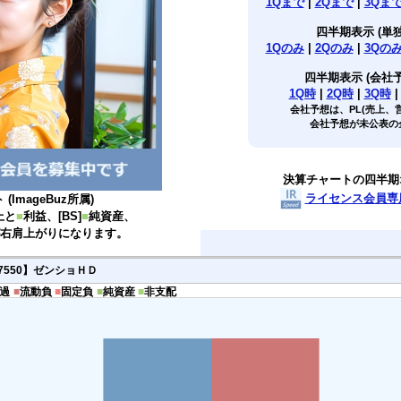
1Qまで
|
2Qまで
|
3Qま
四半期表示 (単
1Qのみ
|
2Qのみ
|
3Qの
四半期表示 (会社
1Q時
|
2Q時
|
3Q時
会社予想は、PL(売上、
会社予想が未公表の
決算チャートの四半期
ライセンス会員専
(ImageBuz所属)
上と
■
利益、[BS]
■
純資産、
右肩上がりになります。
7550】ゼンショＨＤ