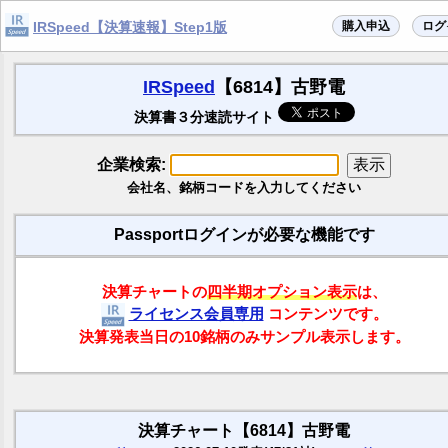
購入申込
ログ
IRSpeed【決算速報】Step1版
IRSpeed
【6814】古野電
決算書３分速読サイト
企業検索:
会社名、銘柄コードを入力してください
Passportログインが必要な機能です
決算チャートの
四半期オプション表示
は、
ライセンス会員専用
コンテンツです。
決算発表当日の10銘柄のみサンプル表示します。
決算チャート【6814】古野電