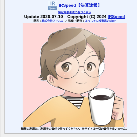
IRSpeed【決算速報】
特定商取引
法に基づく表示
Update 2026-07-10 Copyright (C) 2024
IRSpeed
運営：
株式会社フィスコ
／ 監修・開発：
はっしゃん投資家Vtuber
情報の利用は、利用者の責任で行ってください。当サイトは一切の責任を負いません。