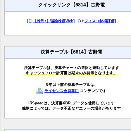
クイックリンク【6814】古野電
[
【株Biz】理論株価Web]
[
フィスコ銘柄評価]
決算テーブル【6814】古野電
決算テーブルは、決算チャートの選択と連動しています
キャッシュフロー計算書は期末のみ開示となります。
３年以上前の決算テーブルは、
ライセンス会員専用
コンテンツです
IRSpeedは、決算書XBRLデータを使用しています
銘柄によっては、データ不正などエラーの場合があります