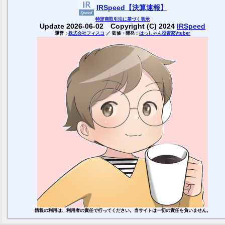
IRSpeed【決算速報】
特定商取引
法に基づく表示
Update 2026-06-02 Copyright (C) 2024
IRSpeed
運営：
株式会社フィスコ
／ 監修・開発：
はっしゃん投資家Vtuber
情報の利用は、利用者の責任で行ってください。当サイトは一切の責任を負いません。