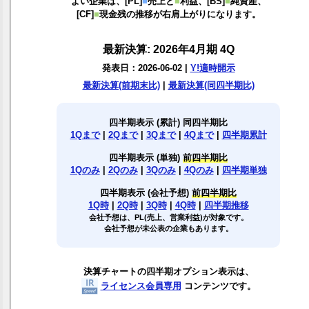
よい企業は、[PL]
■
売上と
■
利益、[BS]
■
純資産、
[CF]
■
現金残の推移が右肩上がりになります。
最新決算: 2026年4月期 4Q
発表日：2026-06-02 |
Y!適時開示
最新決算(前期末比)
|
最新決算(同四半期比)
四半期表示 (累計) 同四半期比
1Qまで
|
2Qまで
|
3Qまで
|
4Qまで
|
四半期累計
四半期表示 (単独)
前四半期比
1Qのみ
|
2Qのみ
|
3Qのみ
|
4Qのみ
|
四半期単独
四半期表示 (会社予想)
前四半期比
1Q時
|
2Q時
|
3Q時
|
4Q時
|
四半期推移
会社予想は、PL(売上、営業利益)が対象です。
会社予想が未公表の企業もあります。
決算チャートの四半期オプション表示は、
ライセンス会員専用
コンテンツです。