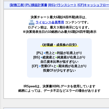
[財務三表]
[PL]損益計算書
[BS]バランスシート
[CF]キャッシュフロー
決算チャート最大6期(24四半期)表示は、
ライセンス会員専用
コンテンツです。
ログイン前は、最大３期分表示になります。
※決算発表当日の10銘柄のみ最大6期(24四半期)表示
《好業績・成長株の目安》
[PL]
■
売上と
■
利益が右肩上がり
[BS]
■
総資産と
■
純資産が右肩上がり
自己資本比率が低すぎない
[CF]
■
営業CF+と
■
期末残が右肩上がり
投資CFが少なすぎない
IRSpeedは、決算書XBRLデータを使用しています
銘柄によっては、データ不正などエラーの場合があります