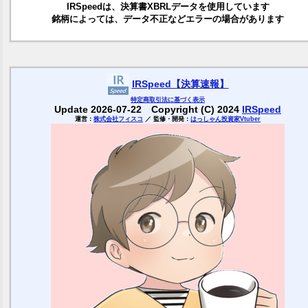
IRSpeedは、決算書XBRLデータを使用しています
銘柄によっては、データ不正などエラーの場合があります
IRSpeed【決算速報】
特定商取引
法に基づく表示
Update 2026-07-22 Copyright (C) 2024
IRSpeed
運営：
株式会社フィスコ
／ 監修・開発：
はっしゃん投資家Vtuber