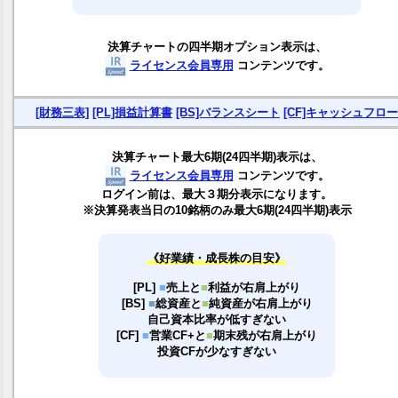
決算チャートの四半期オプション表示は、
ライセンス会員専用
コンテンツです。
[財務三表]
[PL]損益計算書
[BS]バランスシート
[CF]キャッシュフロー
決算チャート最大6期(24四半期)表示は、
ライセンス会員専用
コンテンツです。
ログイン前は、最大３期分表示になります。
※決算発表当日の10銘柄のみ最大6期(24四半期)表示
《好業績・成長株の目安》
[PL]
■
売上と
■
利益が右肩上がり
[BS]
■
総資産と
■
純資産が右肩上がり
自己資本比率が低すぎない
[CF]
■
営業CF+と
■
期末残が右肩上がり
投資CFが少なすぎない