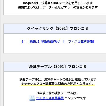
IRSpeedは、決算書XBRLデータを使用しています
銘柄によっては、データ不正などエラーの場合があります
クイックリンク【3091】ブロンコＢ
[
【株Biz】理論株価Web]
[
フィスコ銘柄評価]
決算テーブル【3091】ブロンコＢ
決算テーブルは、決算チャートの選択と連動しています
キャッシュフロー計算書は期末のみ開示となります。
３年以上前の決算テーブルは、
ライセンス会員専用
コンテンツです