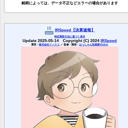
銘柄によっては、データ不正などエラーの場合があります
IRSpeed【決算速報】
特定商取引
法に基づく表示
Update 2025-05-14 Copyright (C) 2024
IRSpeed
運営：
株式会社フィスコ
／ 監修・開発：
はっしゃん投資家Vtuber