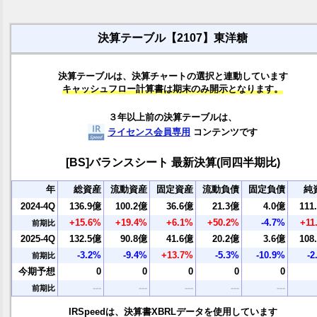
決算テーブル【2107】東洋糖
決算テーブルは、決算チャートの選択と連動しています
キャッシュフロー計算書は期末のみ開示となります。
３年以上前の決算テーブルは、
ライセンス会員専用
コンテンツです
[BS]バランスシート 最新決算(同四半期比)
年
総資産
流動資産
固定資産
流動負債
固定負債
純
2024-4Q
136.9億
100.2億
36.6億
21.3億
4.0億
111
+15.6%
+19.4%
+6.1%
+50.2%
-4.7%
+11
前期比
2025-4Q
132.5億
90.8億
41.6億
20.2億
3.6億
108
-3.2%
-9.4%
+13.7%
-5.3%
-10.9%
-2
前期比
今期予想
0
0
0
0
0
---
---
---
---
---
前期比
IRSpeedは、決算書XBRLデータを使用しています