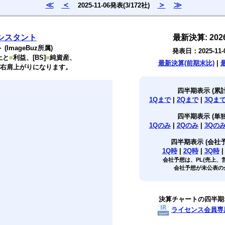
≪
＜
＞
≫
2025-11-06発表(3/172社)
最新決算: 202
(ImageBuz所属)
発表日：2025-11-0
上と
■
利益、[BS]
■
純資産、
最新決算(前期末比)
|
右肩上がりになります。
四半期表示 (累
1Qまで
|
2Qまで
|
3Qま
四半期表示 (単
1Qのみ
|
2Qのみ
|
3Qの
四半期表示 (会社
1Q時
|
2Q時
|
3Q時
会社予想は、PL(売上、
会社予想が未公表の
決算チャートの四半期
ライセンス会員専