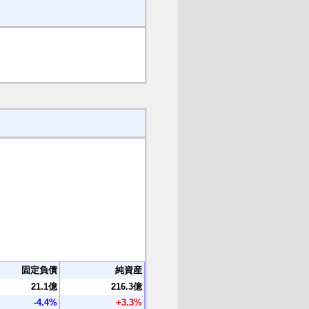
固定負債
純資産
21.1億
216.3億
-4.4%
+3.3%