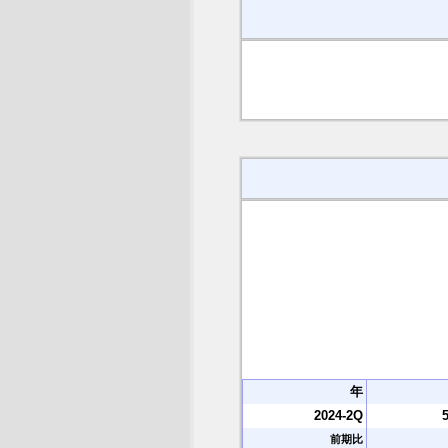
年
2024-2Q
前期比