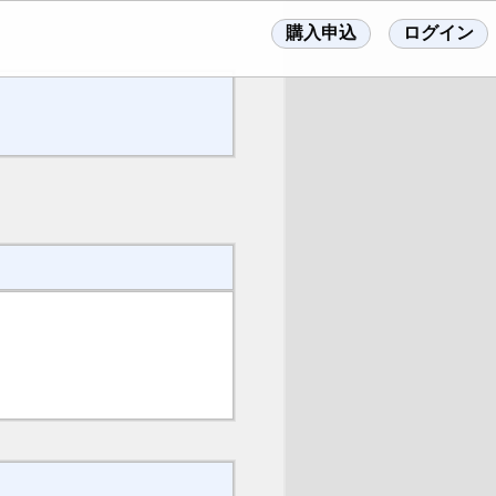
購入申込
ログイン