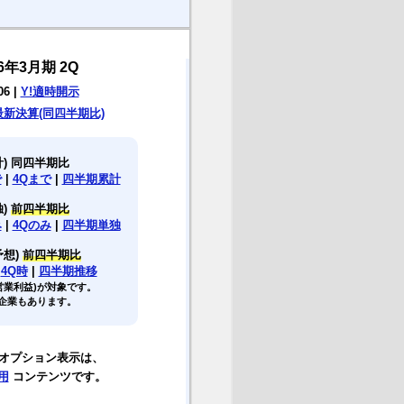
6年3月期 2Q
6 |
Y!適時開示
最新決算(同四半期比)
計) 同四半期比
で
|
4Qまで
|
四半期累計
独)
前四半期比
み
|
4Qのみ
|
四半期単独
予想)
前四半期比
|
4Q時
|
四半期推移
営業利益)が対象です。
企業もあります。
オプション表示は、
用
コンテンツです。