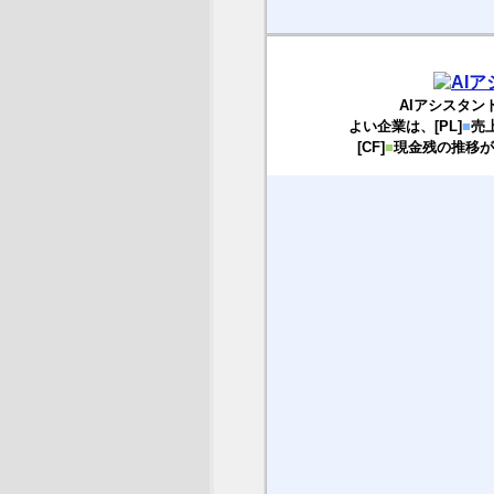
AIアシスタント 
よい企業は、[PL]
■
売
[CF]
■
現金残の推移が