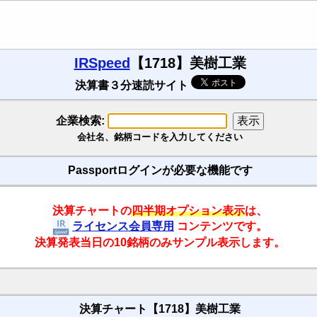
IRSpeed
【1718】美樹工業
決算書３分速読サイト
企業検索:
会社名、銘柄コードを入力してください
Passportログインが必要な機能です
決算チャートの
四半期オプション表示
は、
ライセンス会員専用
コンテンツです。
決算発表当日の10銘柄のみサンプル表示します。
決算チャート【1718】美樹工業