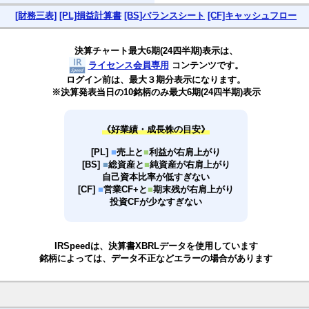
[財務三表]
[PL]損益計算書
[BS]バランスシート
[CF]キャッシュフロー
決算チャート最大6期(24四半期)表示は、
ライセンス会員専用
コンテンツです。
ログイン前は、最大３期分表示になります。
※決算発表当日の10銘柄のみ最大6期(24四半期)表示
《好業績・成長株の目安》
[PL]
■
売上と
■
利益が右肩上がり
[BS]
■
総資産と
■
純資産が右肩上がり
自己資本比率が低すぎない
[CF]
■
営業CF+と
■
期末残が右肩上がり
投資CFが少なすぎない
IRSpeedは、決算書XBRLデータを使用しています
銘柄によっては、データ不正などエラーの場合があります