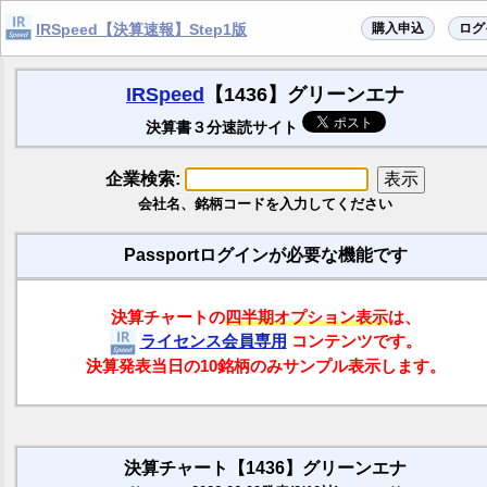
購入申込
ログ
IRSpeed【決算速報】Step1版
IRSpeed
【1436】グリーンエナ
決算書３分速読サイト
企業検索:
会社名、銘柄コードを入力してください
Passportログインが必要な機能です
決算チャートの
四半期オプション表示
は、
ライセンス会員専用
コンテンツです。
決算発表当日の10銘柄のみサンプル表示します。
決算チャート【1436】グリーンエナ