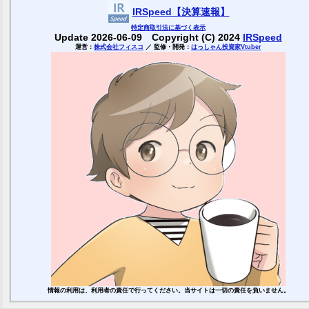
IRSpeed【決算速報】
特定商取引
法に基づく表示
Update 2026-06-09 Copyright (C) 2024
IRSpeed
運営：
株式会社フィスコ
／ 監修・開発：
はっしゃん投資家Vtuber
情報の利用は、利用者の責任で行ってください。当サイトは一切の責任を負いません。