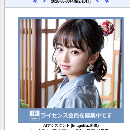
≪
＜
＞
≫
2026-06-09発表(2/10社)
AIアシスタント (ImageBuz所属)