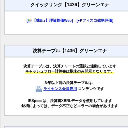
クイックリンク【1436】グリーンエナ
[
【株Biz】理論株価Web]
[
フィスコ銘柄評価]
決算テーブル【1436】グリーンエナ
決算テーブルは、決算チャートの選択と連動しています
キャッシュフロー計算書は期末のみ開示となります。
３年以上前の決算テーブルは、
ライセンス会員専用
コンテンツです
IRSpeedは、決算書XBRLデータを使用しています
銘柄によっては、データ不正などエラーの場合があります