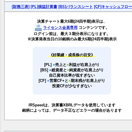
[財務三表]
[PL]損益計算書
[BS]バランスシート
[CF]キャッシュフロー
決算チャート最大6期(24四半期)表示は、
ライセンス会員専用
コンテンツです。
ログイン前は、最大３期分表示になります。
※決算発表当日の10銘柄のみ最大6期(24四半期)表示
《好業績・成長株の目安》
[PL]
■
売上と
■
利益が右肩上がり
[BS]
■
総資産と
■
純資産が右肩上がり
自己資本比率が低すぎない
[CF]
■
営業CF+と
■
期末残が右肩上がり
投資CFが少なすぎない
IRSpeedは、決算書XBRLデータを使用しています
銘柄によっては、データ不正などエラーの場合があります