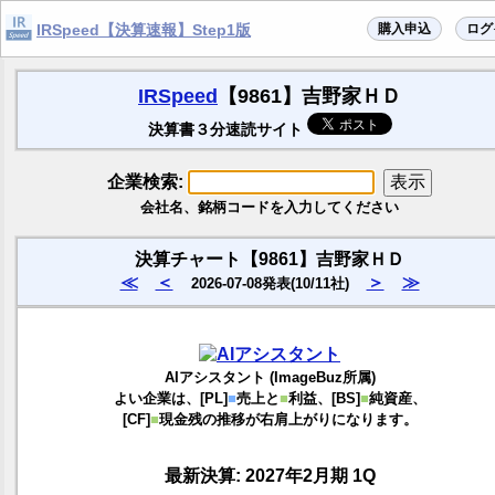
購入申込
ログ
IRSpeed【決算速報】Step1版
IRSpeed
【9861】吉野家ＨＤ
決算書３分速読サイト
企業検索:
会社名、銘柄コードを入力してください
決算チャート【9861】吉野家ＨＤ
≪
＜
＞
≫
2026-07-08発表(10/11社)
AIアシスタント (ImageBuz所属)
よい企業は、[PL]
■
売上と
■
利益、[BS]
■
純資産、
[CF]
■
現金残の推移が右肩上がりになります。
最新決算: 2027年2月期 1Q