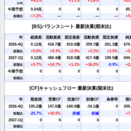
+4.2%
---
+3.1%
+3.6%
---
+25
(x4)
今期予想
0.24兆
0
0
0
0
85
+7.2%
---
---
---
---
+5
前期比
[BS]バランスシート 最新決算(期末比)
年
総資産
流動資産
固定資産
流動負債
固定負債
純
2026-4Q
0.12兆
418.7億
810.0億
359.7億
201.3億
679
+5.0%
+9.3%
+2.9%
+3.3%
+3.5%
+5
前期比
2027-1Q
0.12兆
480.4億
818.5億
417.4億
199.5億
694
+5.7%
+14.7%
+1.1%
+16.0%
-0.9%
+2
前期比
今期予想
0
0
0
0
0
---
---
---
---
---
前期比
[CF]キャッシュフロー 最新決算(期末比)
年
期首残
営業CF
投資CF
財務CF
為替等
期
2026-4Q
195.2億
147.0億
-100.9億
-34.1億
0
209
-25.7%
+10.5%
赤減
赤減
---
+7
前期比
2027-1Q
0
0
0
0
0
---
---
---
---
---
前期比