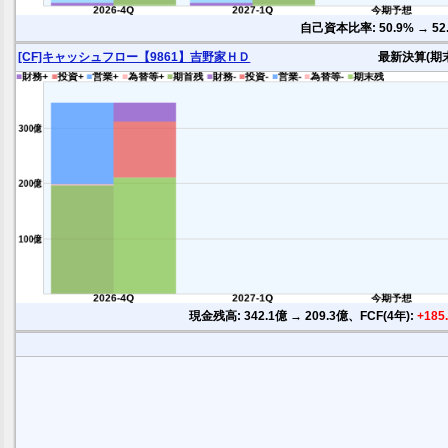
自己資本比率: 50.9% → 52
[CF]キャッシュフロー【9861】吉野家ＨＤ
最新決算(期
現金残高: 342.1億 → 209.3億、FCF(4年):
+185