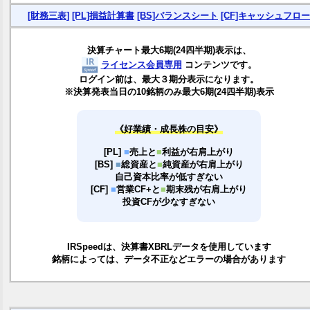
[財務三表]
[PL]損益計算書
[BS]バランスシート
[CF]キャッシュフロー
決算チャート最大6期(24四半期)表示は、
ライセンス会員専用
コンテンツです。
ログイン前は、最大３期分表示になります。
※決算発表当日の10銘柄のみ最大6期(24四半期)表示
《好業績・成長株の目安》
[PL]
■
売上と
■
利益が右肩上がり
[BS]
■
総資産と
■
純資産が右肩上がり
自己資本比率が低すぎない
[CF]
■
営業CF+と
■
期末残が右肩上がり
投資CFが少なすぎない
IRSpeedは、決算書XBRLデータを使用しています
銘柄によっては、データ不正などエラーの場合があります