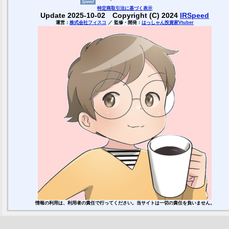
特定商取引
法に基づく表示
Update 2025-10-02 Copyright (C) 2024
IRSpeed
運営：
株式会社フィスコ
／ 監修・開発：
はっしゃん投資家Vtuber
情報の利用は、利用者の責任で行ってください。当サイトは一切の責任を負いません。