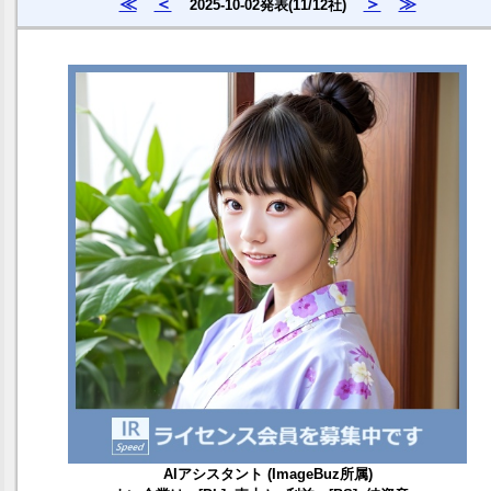
≪
＜
＞
≫
2025-10-02発表(11/12社)
AIアシスタント (ImageBuz所属)