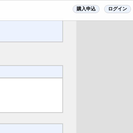
購入申込
ログイン