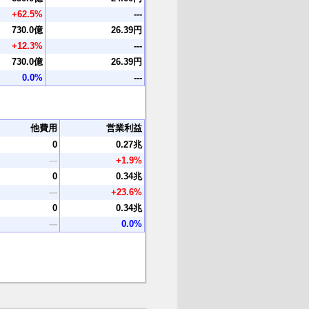
+62.5%
---
730.0億
26.39円
+12.3%
---
730.0億
26.39円
0.0%
---
他費用
営業利益
0
0.27兆
---
+1.9%
0
0.34兆
---
+23.6%
0
0.34兆
---
0.0%