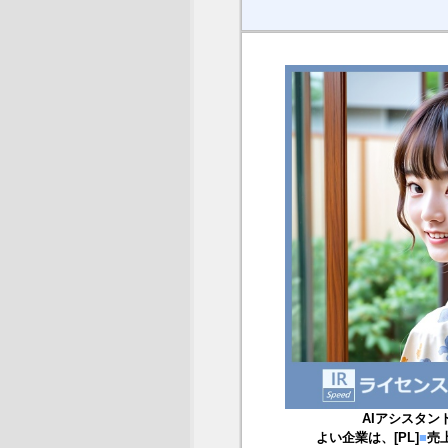
AIアシスタント 
よい企業は、[PL]
■
売