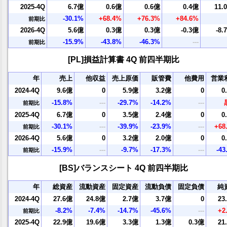
2025-4Q
6.7億
0.6億
0.6億
0.4億
11.
-30.1%
+68.4%
+76.3%
+84.6%
前期比
2026-4Q
5.6億
0.3億
0.3億
-0.3億
-8.
-15.9%
-43.8%
-46.3%
---
前期比
[PL]損益計算書 4Q 前四半期比
年
売上
他収益
売上原価
販管費
他費用
営業
2024-4Q
9.6億
0
5.9億
3.2億
0
0
-15.8%
---
-29.7%
-14.2%
---
前期比
2025-4Q
6.7億
0
3.5億
2.4億
0
0
-30.1%
---
-39.9%
-23.9%
---
+68
前期比
2026-4Q
5.6億
0
3.2億
2.0億
0
0
-15.9%
---
-9.7%
-17.3%
---
-43
前期比
[BS]バランスシート 4Q 前四半期比
年
総資産
流動資産
固定資産
流動負債
固定負債
純
2024-4Q
27.6億
24.8億
2.7億
3.7億
0
23
-8.2%
-7.4%
-14.7%
-45.6%
---
+2
前期比
2025-4Q
22.9億
19.6億
3.3億
1.3億
0.3億
21