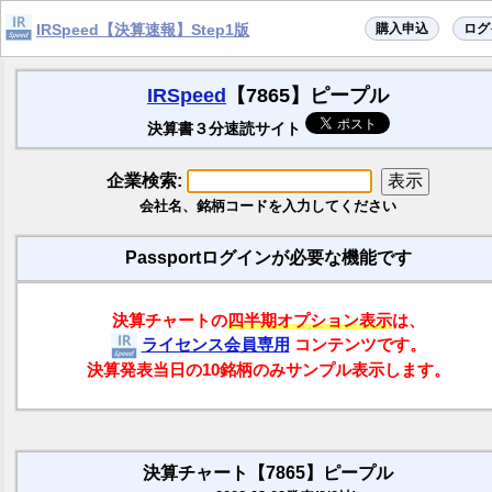
購入申込
ログ
IRSpeed【決算速報】Step1版
IRSpeed
【7865】ピープル
決算書３分速読サイト
企業検索:
会社名、銘柄コードを入力してください
Passportログインが必要な機能です
決算チャートの
四半期オプション表示
は、
ライセンス会員専用
コンテンツです。
決算発表当日の10銘柄のみサンプル表示します。
決算チャート【7865】ピープル