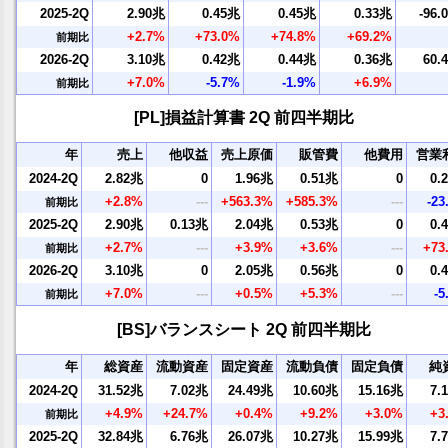
2025-2Q
2.90兆
0.45兆
0.45兆
0.33兆
-96.
+2.7%
+73.0%
+74.8%
+69.2%
前期比
2026-2Q
3.10兆
0.42兆
0.44兆
0.36兆
60.
+7.0%
-5.7%
-1.9%
+6.9%
前期比
[PL]損益計算書 2Q 前四半期比
年
売上
他収益
売上原価
販管費
他費用
営業
2024-2Q
2.82兆
0
1.96兆
0.51兆
0
0.
+2.8%
---
+563.3%
+585.3%
---
-23
前期比
2025-2Q
2.90兆
0.13兆
2.04兆
0.53兆
0
0.
+2.7%
---
+3.9%
+3.6%
---
+73
前期比
2026-2Q
3.10兆
0
2.05兆
0.56兆
0
0.
+7.0%
---
+0.5%
+5.3%
---
-5
前期比
[BS]バランスシート 2Q 前四半期比
年
総資産
流動資産
固定資産
流動負債
固定負債
純
2024-2Q
31.52兆
7.02兆
24.49兆
10.60兆
15.16兆
7.
+4.9%
+24.7%
+0.4%
+9.2%
+3.0%
+3
前期比
2025-2Q
32.84兆
6.76兆
26.07兆
10.27兆
15.99兆
7.