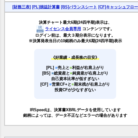
[財務三表]
[PL]損益計算書
[BS]バランスシート
[CF]キャッシュフロー
決算チャート最大6期(24四半期)表示は、
ライセンス会員専用
コンテンツです。
ログイン前は、最大３期分表示になります。
※決算発表当日の10銘柄のみ最大6期(24四半期)表示
《好業績・成長株の目安》
[PL]
■
売上と
■
利益が右肩上がり
[BS]
■
総資産と
■
純資産が右肩上がり
自己資本比率が低すぎない
[CF]
■
営業CF+と
■
期末残が右肩上がり
投資CFが少なすぎない
IRSpeedは、決算書XBRLデータを使用しています
銘柄によっては、データ不正などエラーの場合があります