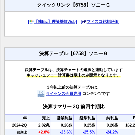
クイックリンク【6758】ソニーＧ
[
【株Biz】理論株価Web]
[
フィスコ銘柄評価]
決算テーブル【6758】ソニーＧ
決算テーブルは、決算チャートの選択と連動しています
キャッシュフロー計算書は期末のみ開示となります。
３年以上前の決算テーブルは、
ライセンス会員専用
コンテンツです
決算サマリー 2Q 前四半期比
年
売上
営業利益
経常利益
純利益
2024-2Q
2.82兆
0.26兆
0.25兆
0.20兆
162.
+2.8%
-23.6%
-25.5%
-24.2%
前期比