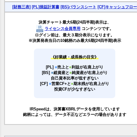
[財務三表]
[PL]損益計算書
[BS]バランスシート
[CF]キャッシュフロー
決算チャート最大6期(24四半期)表示は、
ライセンス会員専用
コンテンツです。
ログイン前は、最大３期分表示になります。
※決算発表当日の10銘柄のみ最大6期(24四半期)表示
《好業績・成長株の目安》
[PL]
■
売上と
■
利益が右肩上がり
[BS]
■
総資産と
■
純資産が右肩上がり
自己資本比率が低すぎない
[CF]
■
営業CF+と
■
期末残が右肩上がり
投資CFが少なすぎない
IRSpeedは、決算書XBRLデータを使用しています
銘柄によっては、データ不正などエラーの場合があります