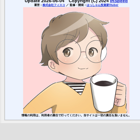
Update 2026-06-04 Copyright (C) 2024
IRSpeed
運営：
株式会社フィスコ
／ 監修・開発：
はっしゃん投資家Vtuber
情報の利用は、利用者の責任で行ってください。当サイトは一切の責任を負いません。