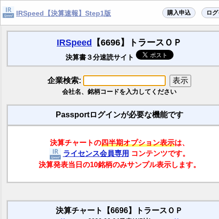
購入申込
ログ
IRSpeed【決算速報】Step1版
IRSpeed
【6696】トラースＯＰ
決算書３分速読サイト
企業検索:
会社名、銘柄コードを入力してください
Passportログインが必要な機能です
決算チャートの
四半期オプション表示
は、
ライセンス会員専用
コンテンツです。
決算発表当日の10銘柄のみサンプル表示します。
決算チャート【6696】トラースＯＰ