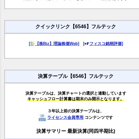
クイックリンク【6546】フルテック
[
【株Biz】理論株価Web]
[
フィスコ銘柄評価]
決算テーブル【6546】フルテック
決算テーブルは、決算チャートの選択と連動しています
キャッシュフロー計算書は期末のみ開示となります。
３年以上前の決算テーブルは、
ライセンス会員専用
コンテンツです
決算サマリー 最新決算(同四半期比)