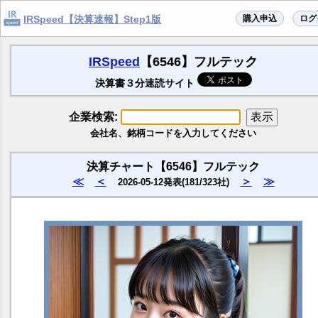
購入申込
ログ
IRSpeed【決算速報】Step1版
IRSpeed
【6546】フルテック
決算書３分速読サイト
企業検索:
会社名、銘柄コードを入力してください
決算チャート【6546】フルテック
≪
＜
＞
≫
2026-05-12発表(181/323社)