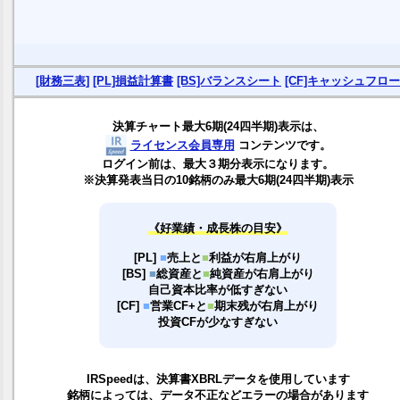
[財務三表]
[PL]損益計算書
[BS]バランスシート
[CF]キャッシュフロー
決算チャート最大6期(24四半期)表示は、
ライセンス会員専用
コンテンツです。
ログイン前は、最大３期分表示になります。
※決算発表当日の10銘柄のみ最大6期(24四半期)表示
《好業績・成長株の目安》
[PL]
■
売上と
■
利益が右肩上がり
[BS]
■
総資産と
■
純資産が右肩上がり
自己資本比率が低すぎない
[CF]
■
営業CF+と
■
期末残が右肩上がり
投資CFが少なすぎない
IRSpeedは、決算書XBRLデータを使用しています
銘柄によっては、データ不正などエラーの場合があります