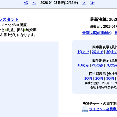
≪
＜
＞
≫
2026-04-03発表(12/15社)
最新決算: 202
(ImageBuz所属)
発表日：2026-04-0
上と
■
利益、[BS]
■
純資産、
最新決算(前期末比)
|
右肩上がりになります。
四半期表示 (累
1Qまで
|
2Qまで
|
3Qま
四半期表示 (単
1Qのみ
|
2Qのみ
|
3Qの
四半期表示 (会社
1Q時
|
2Q時
|
3Q時
会社予想は、PL(売上、
会社予想が未公表の
決算チャートの四半期
ライセンス会員専