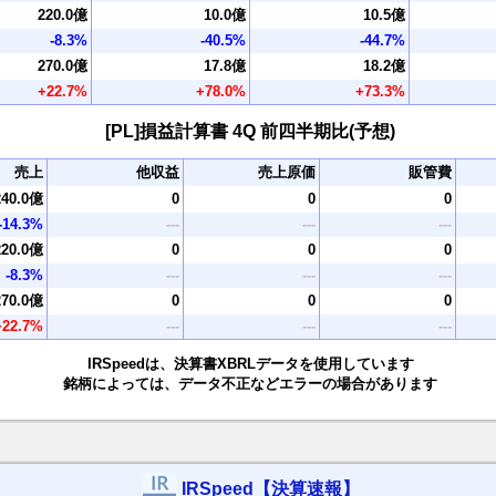
220.0億
10.0億
10.5億
-8.3%
-40.5%
-44.7%
270.0億
17.8億
18.2億
+22.7%
+78.0%
+73.3%
[PL]損益計算書 4Q 前四半期比(予想)
売上
他収益
売上原価
販管費
240.0億
0
0
0
-14.3%
---
---
---
220.0億
0
0
0
-8.3%
---
---
---
270.0億
0
0
0
+22.7%
---
---
---
IRSpeedは、決算書XBRLデータを使用しています
銘柄によっては、データ不正などエラーの場合があります
IRSpeed【決算速報】