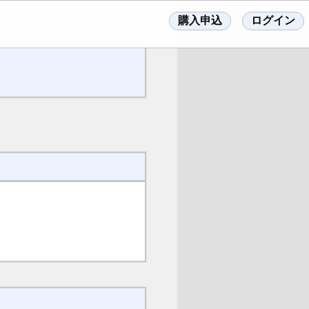
購入申込
ログイン