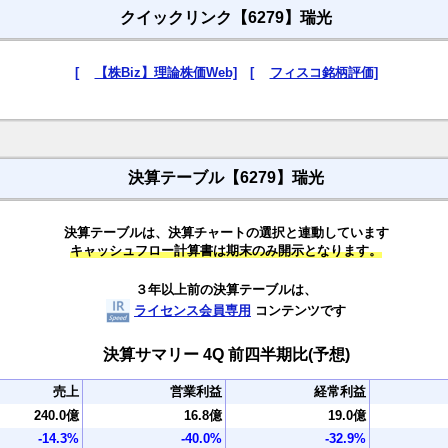
クイックリンク【6279】瑞光
[
【株Biz】理論株価Web]
[
フィスコ銘柄評価]
決算テーブル【6279】瑞光
決算テーブルは、決算チャートの選択と連動しています
キャッシュフロー計算書は期末のみ開示となります。
３年以上前の決算テーブルは、
ライセンス会員専用
コンテンツです
決算サマリー 4Q 前四半期比(予想)
売上
営業利益
経常利益
240.0億
16.8億
19.0億
-14.3%
-40.0%
-32.9%