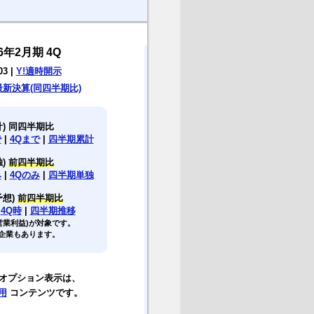
6年2月期 4Q
3 |
Y!適時開示
最新決算(同四半期比)
計) 同四半期比
で
|
4Qまで
|
四半期累計
独)
前四半期比
み
|
4Qのみ
|
四半期単独
予想)
前四半期比
|
4Q時
|
四半期推移
営業利益)が対象です。
企業もあります。
オプション表示は、
用
コンテンツです。