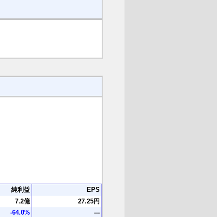
純利益
EPS
7.2億
27.25円
-64.0%
---