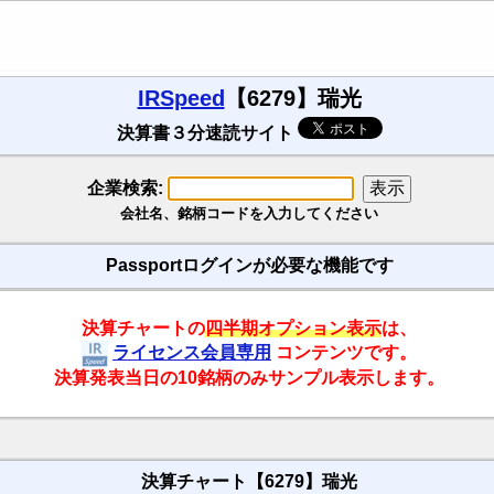
IRSpeed
【6279】瑞光
決算書３分速読サイト
企業検索:
会社名、銘柄コードを入力してください
Passportログインが必要な機能です
決算チャートの
四半期オプション表示
は、
ライセンス会員専用
コンテンツです。
決算発表当日の10銘柄のみサンプル表示します。
決算チャート【6279】瑞光