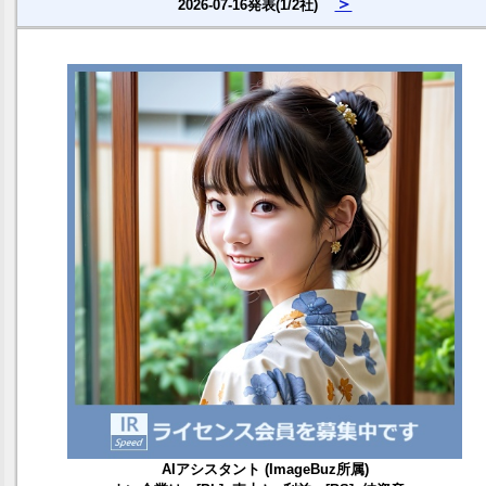
＞
2026-07-16発表(1/2社)
AIアシスタント (ImageBuz所属)