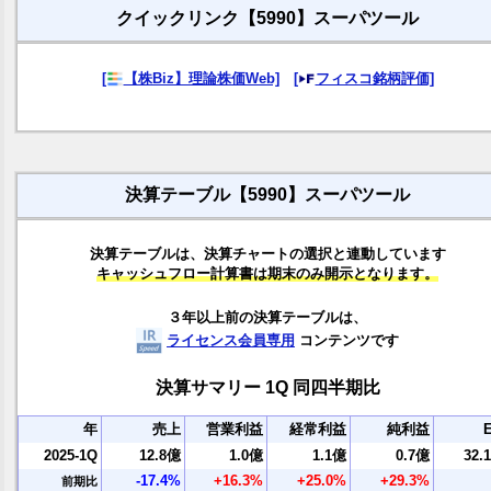
クイックリンク【5990】スーパツール
[
【株Biz】理論株価Web]
[
フィスコ銘柄評価]
決算テーブル【5990】スーパツール
決算テーブルは、決算チャートの選択と連動しています
キャッシュフロー計算書は期末のみ開示となります。
３年以上前の決算テーブルは、
ライセンス会員専用
コンテンツです
決算サマリー 1Q 同四半期比
年
売上
営業利益
経常利益
純利益
2025-1Q
12.8億
1.0億
1.1億
0.7億
32.
-17.4%
+16.3%
+25.0%
+29.3%
前期比