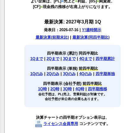
よい企業は、[PL]
■
売上と
■
利益、[BS]
■
純資産、
[CF]
■
現金残の推移が右肩上がりになります。
最新決算: 2027年3月期 1Q
発表日：2026-07-16 |
Y!適時開示
最新決算(前期末比)
|
最新決算(同四半期比)
四半期表示 (累計) 同四半期比
1Qまで
|
2Qまで
|
3Qまで
|
4Qまで
|
四半期累計
四半期表示 (単独)
前四半期比
1Qのみ
|
2Qのみ
|
3Qのみ
|
4Qのみ
|
四半期単独
四半期表示 (会社予想)
前四半期比
1Q時
|
2Q時
|
3Q時
|
4Q時
|
四半期推移
会社予想は、PL(売上、営業利益)が対象です。
会社予想が未公表の企業もあります。
決算チャートの四半期オプション表示は、
ライセンス会員専用
コンテンツです。