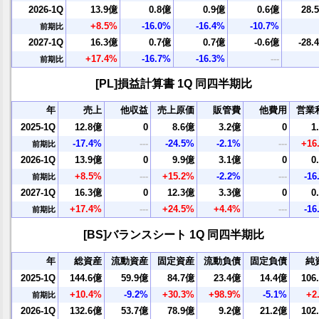
2026-1Q
13.9億
0.8億
0.9億
0.6億
28.
+8.5%
-16.0%
-16.4%
-10.7%
前期比
2027-1Q
16.3億
0.7億
0.7億
-0.6億
-28.
+17.4%
-16.7%
-16.3%
---
前期比
[PL]損益計算書 1Q 同四半期比
年
売上
他収益
売上原価
販管費
他費用
営業
2025-1Q
12.8億
0
8.6億
3.2億
0
1
-17.4%
---
-24.5%
-2.1%
---
+16
前期比
2026-1Q
13.9億
0
9.9億
3.1億
0
0
+8.5%
---
+15.2%
-2.2%
---
-16
前期比
2027-1Q
16.3億
0
12.3億
3.3億
0
0
+17.4%
---
+24.5%
+4.4%
---
-16
前期比
[BS]バランスシート 1Q 同四半期比
年
総資産
流動資産
固定資産
流動負債
固定負債
純
2025-1Q
144.6億
59.9億
84.7億
23.4億
14.4億
106
+10.4%
-9.2%
+30.3%
+98.9%
-5.1%
+2
前期比
2026-1Q
132.6億
53.7億
78.9億
9.2億
21.2億
102