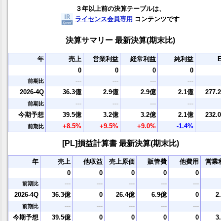
３年以上前の決算テーブルは、
ライセンス会員専用
コンテンツです
決算サマリー 最新決算(期末比)
年
売上
営業利益
経常利益
純利益
0
0
0
0
---
---
---
---
前期比
2026-4Q
36.3億
2.9億
2.9億
2.1億
277.
---
---
---
---
前期比
今期予想
39.5億
3.2億
3.2億
2.1億
232.
+8.5%
+9.5%
+9.0%
-1.4%
前期比
[PL]損益計算書 最新決算(期末比)
年
売上
他収益
売上原価
販管費
他費用
営業
0
0
0
0
0
---
---
---
---
---
前期比
2026-4Q
36.3億
0
26.4億
6.9億
0
2
---
---
---
---
---
前期比
今期予想
39.5億
0
0
0
0
3