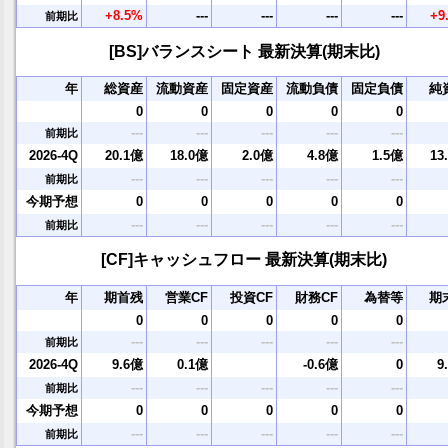
+8.5%
---
---
---
---
+9
前期比
[BS]バランスシート 最新決算(期末比)
年
総資産
流動資産
固定資産
流動負債
固定負債
純
0
0
0
0
0
---
---
---
---
---
前期比
2026-4Q
20.1億
18.0億
2.0億
4.8億
1.5億
13
---
---
---
---
---
前期比
今期予想
0
0
0
0
0
---
---
---
---
---
前期比
[CF]キャッシュフロー 最新決算(期末比)
年
期首残
営業CF
投資CF
財務CF
為替等
期
0
0
0
0
0
---
---
---
---
---
前期比
2026-4Q
9.6億
0.1億
-0.6億
0
9
---
---
---
---
---
前期比
今期予想
0
0
0
0
0
---
---
---
---
---
前期比