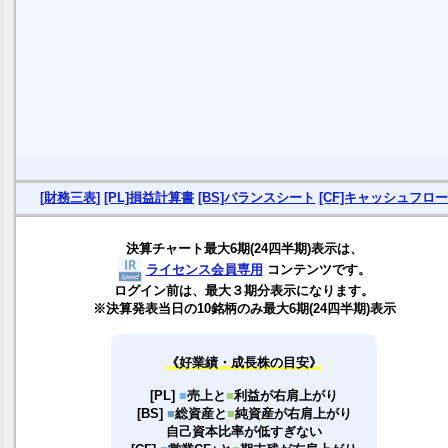
[財務三表]
[PL]損益計算書
[BS]バランスシート
[CF]キャッシュフロー
決算チャート最大6期(24四半期)表示は、
ライセンス会員専用
コンテンツです。
ログイン前は、最大３期分表示になります。
※決算発表当日の10銘柄のみ最大6期(24四半期)表示
《好業績・成長株の目安》
[PL]
■
売上と
■
利益が右肩上がり
[BS]
■
総資産と
■
純資産が右肩上がり
自己資本比率が低すぎない