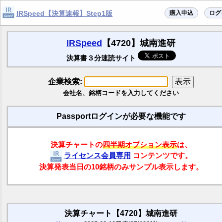
購入申込
ログ
IRSpeed【決算速報】Step1版
IRSpeed
【4720】城南進研
決算書３分速読サイト
企業検索:
会社名、銘柄コードを入力してください
Passportログインが必要な機能です
決算チャートの
四半期オプション表示
は、
ライセンス会員専用
コンテンツです。
決算発表当日の10銘柄のみサンプル表示します。
決算チャート【4720】城南進研