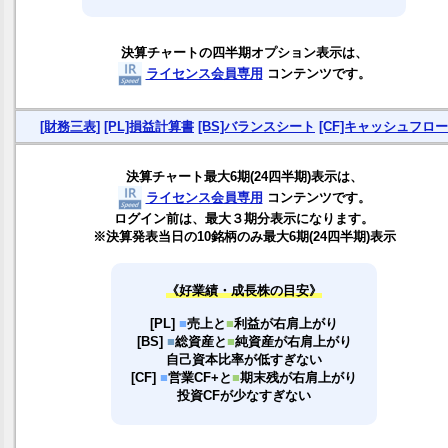
決算チャートの四半期オプション表示は、
ライセンス会員専用
コンテンツです。
[財務三表]
[PL]損益計算書
[BS]バランスシート
[CF]キャッシュフロー
決算チャート最大6期(24四半期)表示は、
ライセンス会員専用
コンテンツです。
ログイン前は、最大３期分表示になります。
※決算発表当日の10銘柄のみ最大6期(24四半期)表示
《好業績・成長株の目安》
[PL]
■
売上と
■
利益が右肩上がり
[BS]
■
総資産と
■
純資産が右肩上がり
自己資本比率が低すぎない
[CF]
■
営業CF+と
■
期末残が右肩上がり
投資CFが少なすぎない