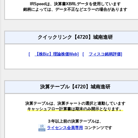
IRSpeedは、決算書XBRLデータを使用しています
銘柄によっては、データ不正などエラーの場合があります
クイックリンク【4720】城南進研
[
【株Biz】理論株価Web]
[
フィスコ銘柄評価]
決算テーブル【4720】城南進研
決算テーブルは、決算チャートの選択と連動しています
キャッシュフロー計算書は期末のみ開示となります。
３年以上前の決算テーブルは、
ライセンス会員専用
コンテンツです