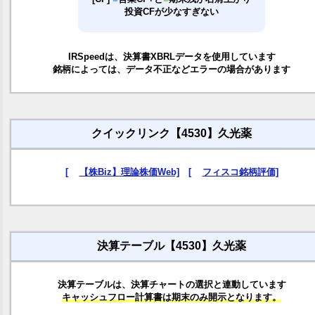
投資CFが少なすぎない
IRSpeedは、決算書XBRLデータを使用しています
銘柄によっては、データ不正などエラーの場合があります
クイックリンク【4530】久光薬
[
【株Biz】理論株価Web]
[
フィスコ銘柄評価]
決算テーブル【4530】久光薬
決算テーブルは、決算チャートの選択と連動しています
キャッシュフロー計算書は期末のみ開示となります。