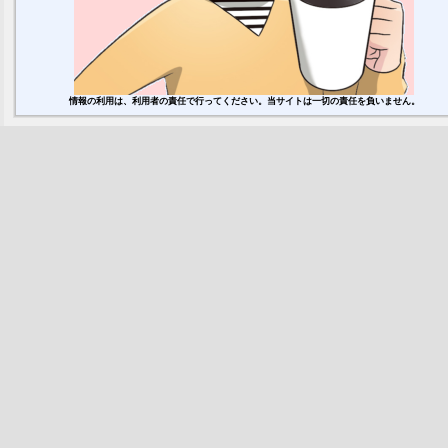
情報の利用は、利用者の責任で行ってください。当サイトは一切の責任を負いません。