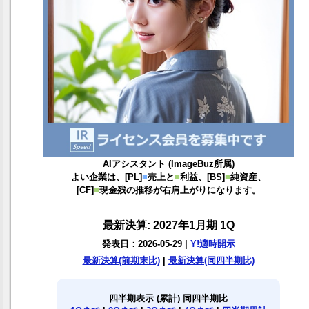
AIアシスタント (ImageBuz所属)
よい企業は、[PL]
■
売上と
■
利益、[BS]
■
純資産、
[CF]
■
現金残の推移が右肩上がりになります。
最新決算: 2027年1月期 1Q
発表日：2026-05-29 |
Y!適時開示
最新決算(前期末比)
|
最新決算(同四半期比)
四半期表示 (累計) 同四半期比