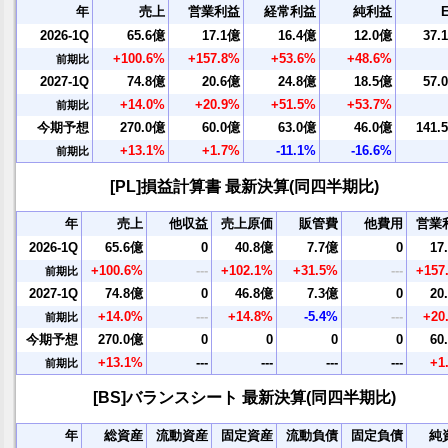
年
売上
営業利益
経常利益
純利益
2026-1Q
65.6億
17.1億
16.4億
12.0億
37.
+100.6%
+157.8%
+53.6%
+48.6%
前期比
2027-1Q
74.8億
20.6億
24.8億
18.5億
57.
+14.0%
+20.9%
+51.5%
+53.7%
前期比
今期予想
270.0億
60.0億
63.0億
46.0億
141.
+13.1%
+1.7%
-11.1%
-16.6%
前期比
[PL]損益計算書 最新決算(同四半期比)
年
売上
他収益
売上原価
販管費
他費用
営業
2026-1Q
65.6億
0
40.8億
7.7億
0
17
+100.6%
---
+102.1%
+31.5%
---
+157
前期比
2027-1Q
74.8億
0
46.8億
7.3億
0
20
+14.0%
---
+14.8%
-5.4%
---
+20
前期比
今期予想
270.0億
0
0
0
0
60
+13.1%
---
---
---
---
+1
前期比
[BS]バランスシート 最新決算(同四半期比)
年
総資産
流動資産
固定資産
流動負債
固定負債
純