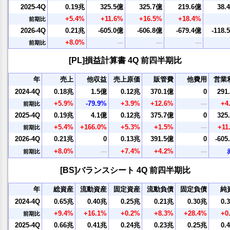
2025-4Q
0.19兆
325.5億
325.7億
219.6億
38.
+5.4%
+11.6%
+16.5%
+18.4%
前期比
2026-4Q
0.21兆
-605.0億
-606.8億
-679.4億
-118.
+8.0%
---
---
---
前期比
[PL]損益計算書 4Q 前四半期比
年
売上
他収益
売上原価
販管費
他費用
営業
2024-4Q
0.18兆
1.5億
0.12兆
370.1億
0
291
+5.9%
-79.9%
+3.9%
+12.6%
---
+4
前期比
2025-4Q
0.19兆
4.1億
0.12兆
375.7億
0
325
+5.4%
+166.0%
+5.3%
+1.5%
---
+11
前期比
2026-4Q
0.21兆
0
0.13兆
391.5億
0
-605
+8.0%
---
+7.4%
+4.2%
---
前期比
[BS]バランスシート 4Q 前四半期比
年
総資産
流動資産
固定資産
流動負債
固定負債
純
2024-4Q
0.65兆
0.40兆
0.25兆
0.21兆
0.30兆
0.
+9.4%
+16.1%
+0.2%
+8.3%
+28.4%
+0
前期比
2025-4Q
0.66兆
0.41兆
0.24兆
0.23兆
0.25兆
0.