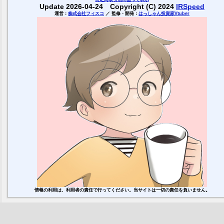
Update 2026-04-24 Copyright (C) 2024
IRSpeed
運営：
株式会社フィスコ
／ 監修・開発：
はっしゃん投資家Vtuber
情報の利用は、利用者の責任で行ってください。当サイトは一切の責任を負いません。