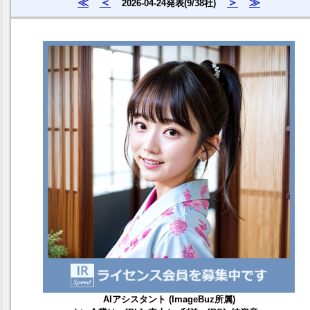
≪
＜
＞
≫
2026-04-24発表(9/38社)
AIアシスタント (ImageBuz所属)