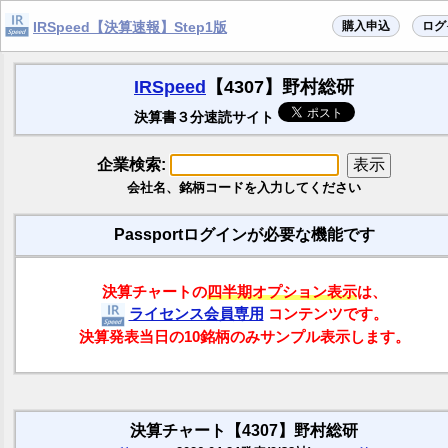
購入申込
ログ
IRSpeed【決算速報】Step1版
IRSpeed
【4307】野村総研
決算書３分速読サイト
企業検索:
会社名、銘柄コードを入力してください
Passportログインが必要な機能です
決算チャートの
四半期オプション表示
は、
ライセンス会員専用
コンテンツです。
決算発表当日の10銘柄のみサンプル表示します。
決算チャート【4307】野村総研