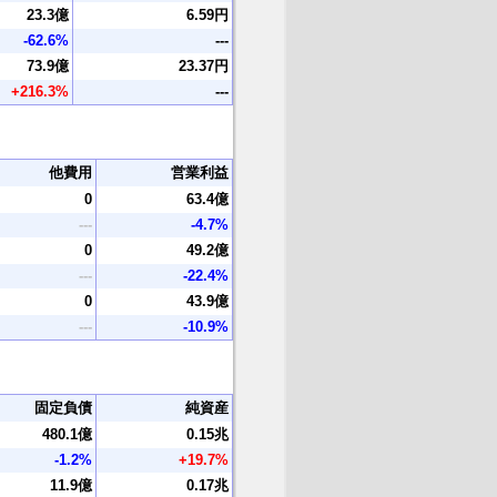
23.3億
6.59円
-62.6%
---
73.9億
23.37円
+216.3%
---
他費用
営業利益
0
63.4億
---
-4.7%
0
49.2億
---
-22.4%
0
43.9億
---
-10.9%
固定負債
純資産
480.1億
0.15兆
-1.2%
+19.7%
11.9億
0.17兆