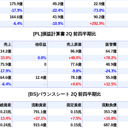
175.9億
49.2億
22.9億
-17.9%
-22.4%
-73.0%
164.6億
43.9億
90.2億
-6.4%
-10.9%
+292.9%
[PL]損益計算書 2Q 前四半期比
売上
他収益
売上原価
販管費
214.2億
86.0億
64.7億
+33.0%
0.0%
+48.0%
+78.2%
175.9億
0
77.6億
48.9億
-17.9%
---
-9.8%
-24.3%
164.6億
12.4億
78.1億
55.0億
-6.4%
---
+0.6%
+12.5%
[BS]バランスシート 2Q 前四半期比
総資産
流動資産
固定資産
流動負債
0.23兆
791.1億
0.15兆
353.7億
+13.4%
+27.1%
+7.5%
+10.8%
0.24兆
915.4億
0.15兆
687.8億