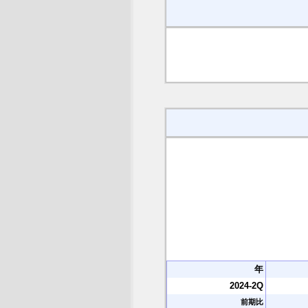
年
2024-2Q
前期比