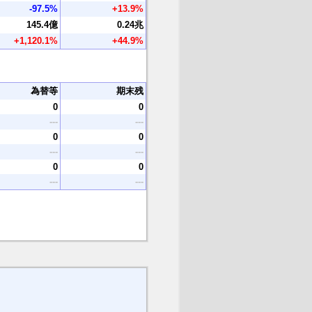
-97.5%
+13.9%
145.4億
0.24兆
+1,120.1%
+44.9%
為替等
期末残
0
0
---
---
0
0
---
---
0
0
---
---