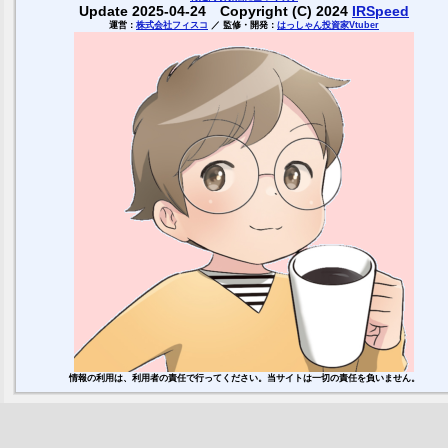
Update 2025-04-24 Copyright (C) 2024
IRSpeed
運営：
株式会社フィスコ
／ 監修・開発：
はっしゃん投資家Vtuber
情報の利用は、利用者の責任で行ってください。当サイトは一切の責任を負いません。