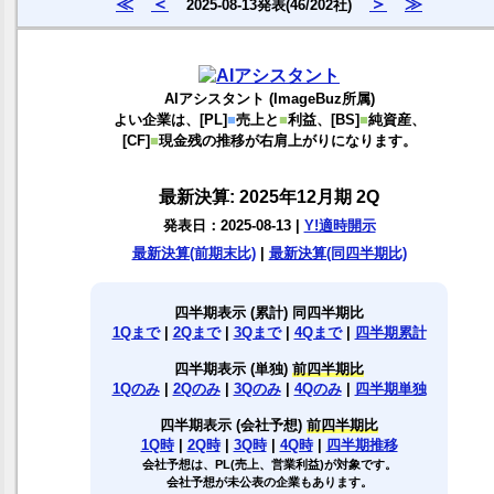
≪
＜
＞
≫
2025-08-13発表(46/202社)
AIアシスタント (ImageBuz所属)
よい企業は、[PL]
■
売上と
■
利益、[BS]
■
純資産、
[CF]
■
現金残の推移が右肩上がりになります。
最新決算: 2025年12月期 2Q
発表日：2025-08-13 |
Y!適時開示
最新決算(前期末比)
|
最新決算(同四半期比)
四半期表示 (累計) 同四半期比
1Qまで
|
2Qまで
|
3Qまで
|
4Qまで
|
四半期累計
四半期表示 (単独)
前四半期比
1Qのみ
|
2Qのみ
|
3Qのみ
|
4Qのみ
|
四半期単独
四半期表示 (会社予想)
前四半期比
1Q時
|
2Q時
|
3Q時
|
4Q時
|
四半期推移
会社予想は、PL(売上、営業利益)が対象です。
会社予想が未公表の企業もあります。