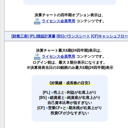
決算チャートの四半期オプション表示は、
ライセンス会員専用
コンテンツです。
[財務三表]
[PL]損益計算書
[BS]バランスシート
[CF]キャッシュフロー
決算チャート最大6期(24四半期)表示は、
ライセンス会員専用
コンテンツです。
ログイン前は、最大３期分表示になります。
※決算発表当日の10銘柄のみ最大6期(24四半期)表示
《好業績・成長株の目安》
[PL]
■
売上と
■
利益が右肩上がり
[BS]
■
総資産と
■
純資産が右肩上がり
自己資本比率が低すぎない
[CF]
■
営業CF+と
■
期末残が右肩上がり
投資CFが少なすぎない