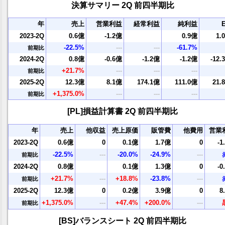
決算サマリー 2Q 前四半期比
年
売上
営業利益
経常利益
純利益
2023-2Q
0.6億
-1.2億
0.9億
1.
-22.5%
---
---
-61.7%
前期比
2024-2Q
0.8億
-0.6億
-1.2億
-1.2億
-12.
+21.7%
---
---
---
前期比
2025-2Q
12.3億
8.1億
174.1億
111.0億
21.
+1,375.0%
---
---
---
前期比
[PL]損益計算書 2Q 前四半期比
年
売上
他収益
売上原価
販管費
他費用
営業
2023-2Q
0.6億
0
0.1億
1.7億
0
-1
-22.5%
---
-20.0%
-24.9%
---
前期比
2024-2Q
0.8億
0.1億
1.3億
0
-0
+21.7%
---
+18.8%
-23.8%
---
前期比
2025-2Q
12.3億
0
0.2億
3.9億
0
8
+1,375.0%
---
+47.4%
+200.0%
---
前期比
[BS]バランスシート 2Q 前四半期比