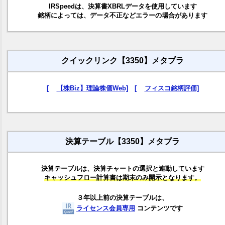
IRSpeedは、決算書XBRLデータを使用しています
銘柄によっては、データ不正などエラーの場合があります
クイックリンク【3350】メタプラ
[
【株Biz】理論株価Web]
[
フィスコ銘柄評価]
決算テーブル【3350】メタプラ
決算テーブルは、決算チャートの選択と連動しています
キャッシュフロー計算書は期末のみ開示となります。
３年以上前の決算テーブルは、
ライセンス会員専用
コンテンツです