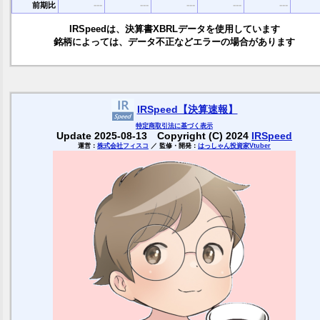
---
---
---
---
---
前期比
IRSpeedは、決算書XBRLデータを使用しています
銘柄によっては、データ不正などエラーの場合があります
IRSpeed【決算速報】
特定商取引
法に基づく表示
Update 2025-08-13 Copyright (C) 2024
IRSpeed
運営：
株式会社フィスコ
／ 監修・開発：
はっしゃん投資家Vtuber