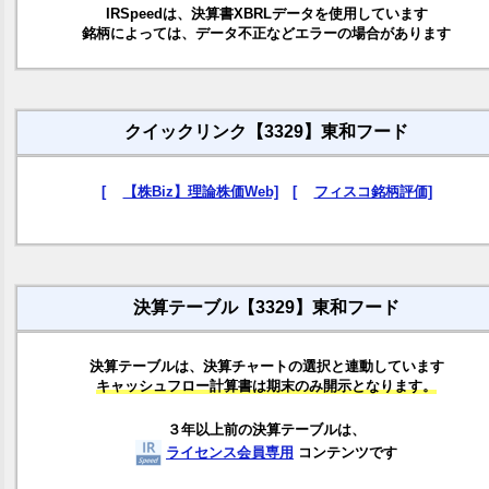
IRSpeedは、決算書XBRLデータを使用しています
銘柄によっては、データ不正などエラーの場合があります
クイックリンク【3329】東和フード
[
【株Biz】理論株価Web]
[
フィスコ銘柄評価]
決算テーブル【3329】東和フード
決算テーブルは、決算チャートの選択と連動しています
キャッシュフロー計算書は期末のみ開示となります。
３年以上前の決算テーブルは、
ライセンス会員専用
コンテンツです