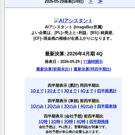
＞
≫
2026-05-29発表(1/8社)
AIアシスタント (ImageBuz所属)
よい企業は、[PL]
■
売上と
■
利益、[BS]
■
純資産、
[CF]
■
現金残の推移が右肩上がりになります。
最新決算: 2026年4月期 4Q
発表日：2026-05-29 |
Y!適時開示
最新決算(前期末比)
|
最新決算(同四半期比)
四半期表示 (累計) 同四半期比
1Qまで
|
2Qまで
|
3Qまで
|
4Qまで
|
四半期累計
四半期表示 (単独)
前四半期比
1Qのみ
|
2Qのみ
|
3Qのみ
|
4Qのみ
|
四半期単独
四半期表示 (会社予想)
前四半期比
1Q時
|
2Q時
|
3Q時
|
4Q時
|
四半期推移
会社予想は、PL(売上、営業利益)が対象です。
会社予想が未公表の企業もあります。