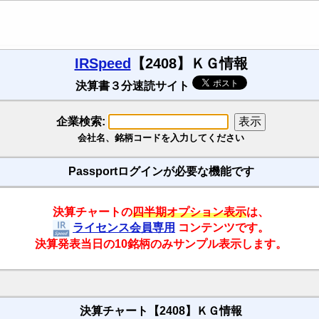
IRSpeed
【2408】ＫＧ情報
決算書３分速読サイト
企業検索:
会社名、銘柄コードを入力してください
Passportログインが必要な機能です
決算チャートの
四半期オプション表示
は、
ライセンス会員専用
コンテンツです。
決算発表当日の10銘柄のみサンプル表示します。
決算チャート【2408】ＫＧ情報