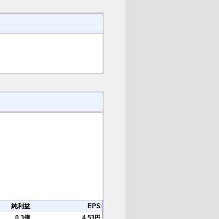
純利益
EPS
0.3億
4.53円