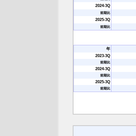
2024-3Q
前期比
2025-3Q
前期比
年
2023-3Q
前期比
2024-3Q
前期比
2025-3Q
前期比