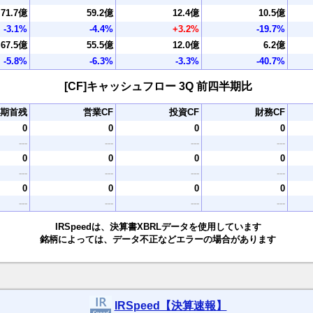
71.7億
59.2億
12.4億
10.5億
-3.1%
-4.4%
+3.2%
-19.7%
67.5億
55.5億
12.0億
6.2億
-5.8%
-6.3%
-3.3%
-40.7%
[CF]キャッシュフロー 3Q 前四半期比
期首残
営業CF
投資CF
財務CF
0
0
0
0
---
---
---
---
0
0
0
0
---
---
---
---
0
0
0
0
---
---
---
---
IRSpeedは、決算書XBRLデータを使用しています
銘柄によっては、データ不正などエラーの場合があります
IRSpeed【決算速報】