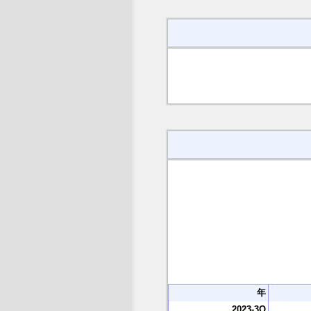
年
2023-3Q