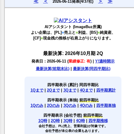
≪
＜
＞
≫
2026-06-11発表(4/37社)
AIアシスタント (ImageBuz所属)
よい企業は、[PL]
■
売上と
■
利益、[BS]
■
純資産、
[CF]
■
現金残の推移が右肩上がりになります。
最新決算: 2026年10月期 2Q
発表日：2026-06-11 (
業績修正: 有
) |
Y!適時開示
最新決算(前期末比)
|
最新決算(同四半期比)
四半期表示 (累計) 同四半期比
1Qまで
|
2Qまで
|
3Qまで
|
4Qまで
|
四半期累計
四半期表示 (単独)
前四半期比
1Qのみ
|
2Qのみ
|
3Qのみ
|
4Qのみ
|
四半期単独
四半期表示 (会社予想)
前四半期比
1Q時
|
2Q時
|
3Q時
|
4Q時
|
四半期推移
会社予想は、PL(売上、営業利益)が対象です。
会社予想が未公表の企業もあります。