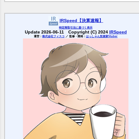
IRSpeed【決算速報】
特定商取引
法に基づく表示
Update 2026-06-11 Copyright (C) 2024
IRSpeed
運営：
株式会社フィスコ
／ 監修・開発：
はっしゃん投資家Vtuber