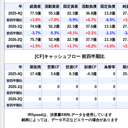
年
総資産
流動資産
固定資産
流動負債
固定負債
純
2025-4Q
77.5億
55.1億
22.3億
36.8億
13.2億
27
+3.0%
+7.0%
-5.9%
+6.7%
-6.5%
+3
前四半期比
2026-1Q
74.6億
52.2億
22.3億
37.6億
13.1億
27
-3.7%
-5.3%
+0.1%
+2.1%
-1.1%
-3
前四半期比
2026-2Q
75.7億
52.9億
22.7億
37.7億
13.3億
27
+1.5%
+1.4%
+1.7%
+0.2%
+1.6%
+2
前四半期比
[CF]キャッシュフロー 前四半期比
年
期首残
営業CF
投資CF
財務CF
為替等
期
2025-4Q
17.4億
3.6億
8.3億
-4.3億
0
25
---
---
---
---
---
前四半期比
2026-1Q
0
0
0
0
0
---
---
---
---
---
前四半期比
2026-2Q
0
0
0
0
0
---
---
---
---
---
前四半期比
IRSpeedは、決算書XBRLデータを使用しています
銘柄によっては、データ不正などエラーの場合があります