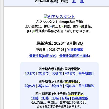
＞
≫
2026-07-03発表(1/15社)
AIアシスタント (ImageBuz所属)
よい企業は、[PL]
■
売上と
■
利益、[BS]
■
純資産、
[CF]
■
現金残の推移が右肩上がりになります。
最新決算: 2026年8月期 3Q
発表日：2026-07-03 |
Y!適時開示
最新決算(前期末比)
|
最新決算(同四半期比)
四半期表示 (累計) 同四半期比
1Qまで
|
2Qまで
|
3Qまで
|
4Qまで
|
四半期累計
四半期表示 (単独)
前四半期比
1Qのみ
|
2Qのみ
|
3Qのみ
|
4Qのみ
|
四半期単独
四半期表示 (会社予想)
前四半期比
1Q時
|
2Q時
|
3Q時
|
4Q時
|
四半期推移
会社予想は、PL(売上、営業利益)が対象です。
会社予想が未公表の企業もあります。