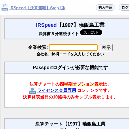
購入申込
ログ
IRSpeed【決算速報】Step1版
IRSpeed
【1997】暁飯島工業
決算書３分速読サイト
企業検索:
会社名、銘柄コードを入力してください
Passportログインが必要な機能です
決算チャートの
四半期オプション表示
は、
ライセンス会員専用
コンテンツです。
決算発表当日の10銘柄のみサンプル表示します。
決算チャート【1997】暁飯島工業