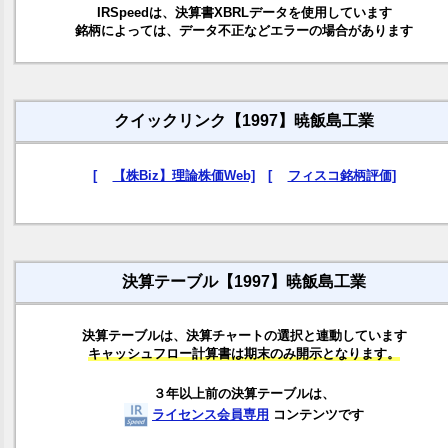
IRSpeedは、決算書XBRLデータを使用しています
銘柄によっては、データ不正などエラーの場合があります
クイックリンク【1997】暁飯島工業
[
【株Biz】理論株価Web]
[
フィスコ銘柄評価]
決算テーブル【1997】暁飯島工業
決算テーブルは、決算チャートの選択と連動しています
キャッシュフロー計算書は期末のみ開示となります。
３年以上前の決算テーブルは、
ライセンス会員専用
コンテンツです