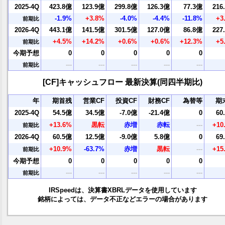
2025-4Q
423.8億
123.9億
299.8億
126.3億
77.3億
216
-1.9%
+3.8%
-4.0%
-4.4%
-11.8%
+3
前期比
2026-4Q
443.1億
141.5億
301.5億
127.0億
86.8億
227
+4.5%
+14.2%
+0.6%
+0.6%
+12.3%
+5
前期比
今期予想
0
0
0
0
0
---
---
---
---
---
前期比
[CF]キャッシュフロー 最新決算(同四半期比)
年
期首残
営業CF
投資CF
財務CF
為替等
期
2025-4Q
54.5億
34.5億
-7.0億
-21.4億
0
60
+13.6%
黒転
赤増
赤転
---
+10
前期比
2026-4Q
60.5億
12.5億
-9.0億
5.8億
0
69
+10.9%
-63.7%
赤増
黒転
---
+15
前期比
今期予想
0
0
0
0
0
---
---
---
---
---
前期比
IRSpeedは、決算書XBRLデータを使用しています
銘柄によっては、データ不正などエラーの場合があります