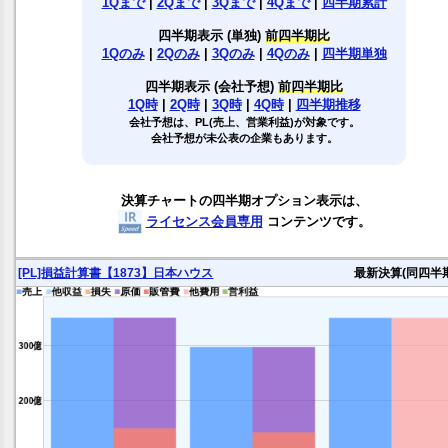
1Qまで
|
2Qまで
|
3Qまで
|
4Qまで
|
四半期累計
四半期表示 (単独)
前四半期比
1Qのみ
|
2Qのみ
|
3Qのみ
|
4Qのみ
|
四半期単独
四半期表示 (会社予想)
前四半期比
1Q時
|
2Q時
|
3Q時
|
4Q時
|
四半期推移
会社予想は、PL(売上、営業利益)が対象です。
会社予想が未公表の企業もあります。
決算チャートの四半期オプション表示は、
ライセンス会員専用
コンテンツです。
[PL]損益計算書【1873】日本ハウス
最新決算(同四半