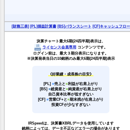
[財務三表]
[PL]損益計算書
[BS]バランスシート
[CF]キャッシュフロー
決算チャート最大6期(24四半期)表示は、
ライセンス会員専用
コンテンツです。
ログイン前は、最大３期分表示になります。
※決算発表当日の10銘柄のみ最大6期(24四半期)表示
《好業績・成長株の目安》
[PL]
■
売上と
■
利益が右肩上がり
[BS]
■
総資産と
■
純資産が右肩上がり
自己資本比率が低すぎない
[CF]
■
営業CF+と
■
期末残が右肩上がり
投資CFが少なすぎない
IRSpeedは、決算書XBRLデータを使用しています
銘柄によっては、データ不正などエラーの場合があります