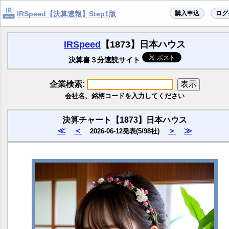
購入申込
ログ
IRSpeed【決算速報】Step1版
IRSpeed
【1873】日本ハウス
決算書３分速読サイト
企業検索:
会社名、銘柄コードを入力してください
決算チャート【1873】日本ハウス
≪
＜
＞
≫
2026-06-12発表(5/98社)