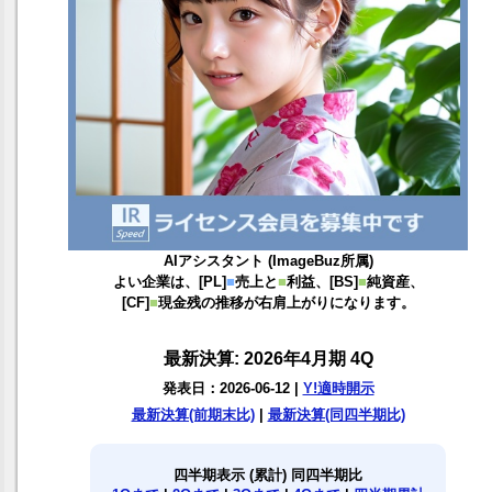
AIアシスタント (ImageBuz所属)
よい企業は、[PL]
■
売上と
■
利益、[BS]
■
純資産、
[CF]
■
現金残の推移が右肩上がりになります。
最新決算: 2026年4月期 4Q
発表日：2026-06-12 |
Y!適時開示
最新決算(前期末比)
|
最新決算(同四半期比)
四半期表示 (累計) 同四半期比