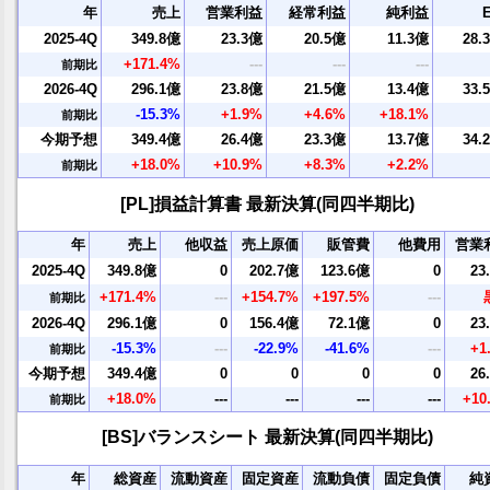
年
売上
営業利益
経常利益
純利益
2025-4Q
349.8億
23.3億
20.5億
11.3億
28.
+171.4%
---
---
---
前期比
2026-4Q
296.1億
23.8億
21.5億
13.4億
33.
-15.3%
+1.9%
+4.6%
+18.1%
前期比
今期予想
349.4億
26.4億
23.3億
13.7億
34.
+18.0%
+10.9%
+8.3%
+2.2%
前期比
[PL]損益計算書 最新決算(同四半期比)
年
売上
他収益
売上原価
販管費
他費用
営業
2025-4Q
349.8億
0
202.7億
123.6億
0
23
+171.4%
---
+154.7%
+197.5%
---
前期比
2026-4Q
296.1億
0
156.4億
72.1億
0
23
-15.3%
---
-22.9%
-41.6%
---
+1
前期比
今期予想
349.4億
0
0
0
0
26
+18.0%
---
---
---
---
+10
前期比
[BS]バランスシート 最新決算(同四半期比)
年
総資産
流動資産
固定資産
流動負債
固定負債
純