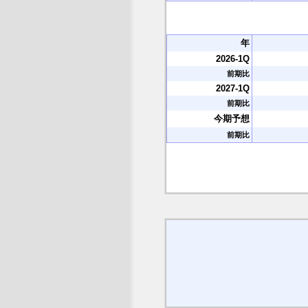
年
2026-1Q
前期比
2027-1Q
前期比
今期予想
前期比