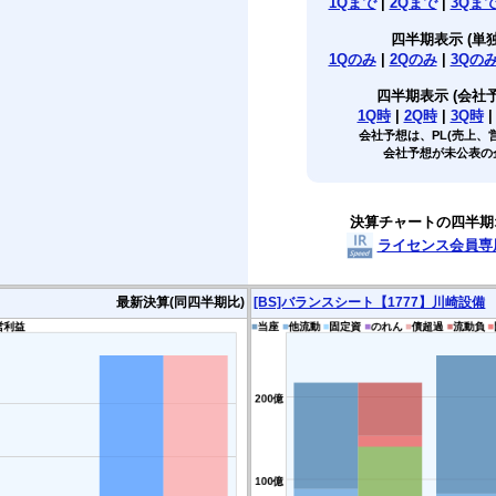
1Qまで
|
2Qまで
|
3Qま
四半期表示 (単
1Qのみ
|
2Qのみ
|
3Qの
四半期表示 (会社
1Q時
|
2Q時
|
3Q時
会社予想は、PL(売上、
会社予想が未公表の
決算チャートの四半期
ライセンス会員専
最新決算(同四半期比)
[BS]バランスシート【1777】川崎設備