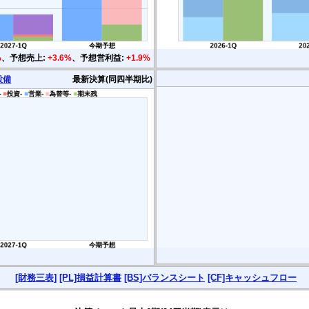
%
、予想売上:
+3.6%
、予想営利益:
+1.9%
設備
最新決算(同四半期比)
[財務三表]
[PL]損益計算書
[BS]バランスシート
[CF]キャッシュフロー