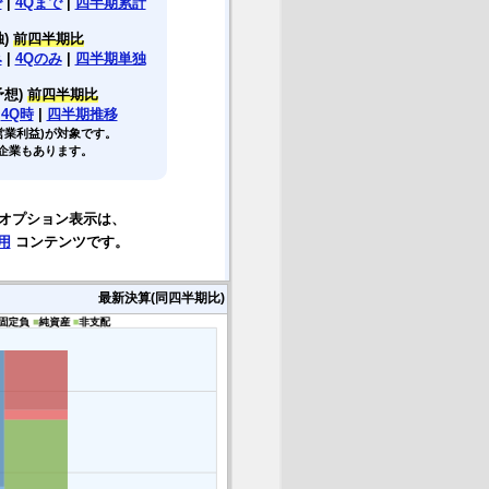
で
|
4Qまで
|
四半期累計
独)
前四半期比
み
|
4Qのみ
|
四半期単独
予想)
前四半期比
|
4Q時
|
四半期推移
営業利益)が対象です。
企業もあります。
オプション表示は、
用
コンテンツです。
最新決算(同四半期比)