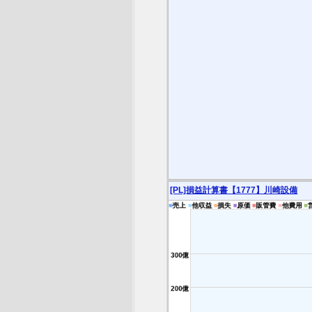
[PL]損益計算書【1777】川崎設備