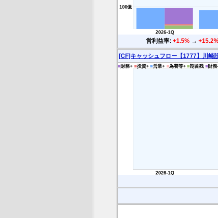
営利益率:
+1.5%
→
+15.2
[CF]キャッシュフロー【1777】川崎