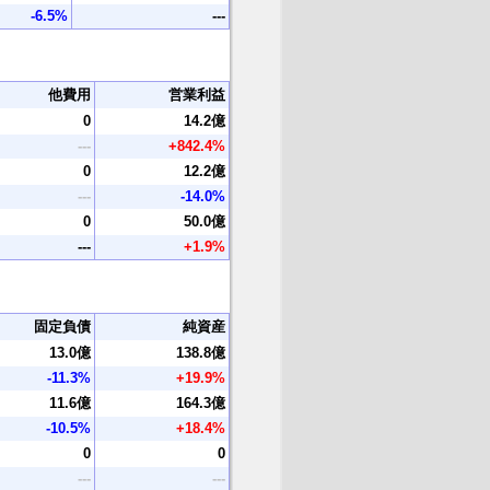
-6.5%
---
他費用
営業利益
0
14.2億
---
+842.4%
0
12.2億
---
-14.0%
0
50.0億
---
+1.9%
固定負債
純資産
13.0億
138.8億
-11.3%
+19.9%
11.6億
164.3億
-10.5%
+18.4%
0
0
---
---