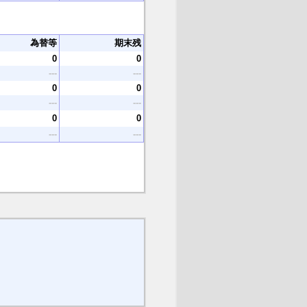
為替等
期末残
0
0
---
---
0
0
---
---
0
0
---
---