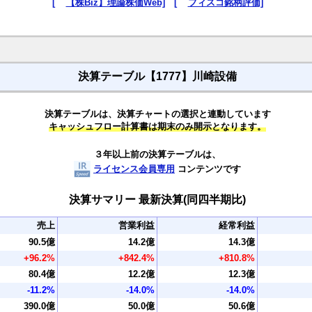
[
【株Biz】理論株価Web]
[
フィスコ銘柄評価]
決算テーブル【1777】川崎設備
決算テーブルは、決算チャートの選択と連動しています
キャッシュフロー計算書は期末のみ開示となります。
３年以上前の決算テーブルは、
ライセンス会員専用
コンテンツです
決算サマリー 最新決算(同四半期比)
売上
営業利益
経常利益
90.5億
14.2億
14.3億
+96.2%
+842.4%
+810.8%
80.4億
12.2億
12.3億
-11.2%
-14.0%
-14.0%
390.0億
50.0億
50.6億