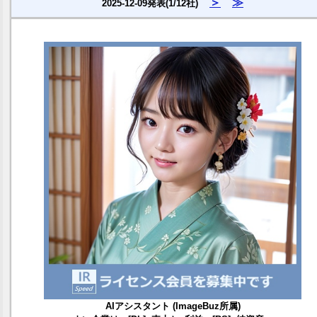
＞
≫
2025-12-09発表(1/12社)
AIアシスタント (ImageBuz所属)