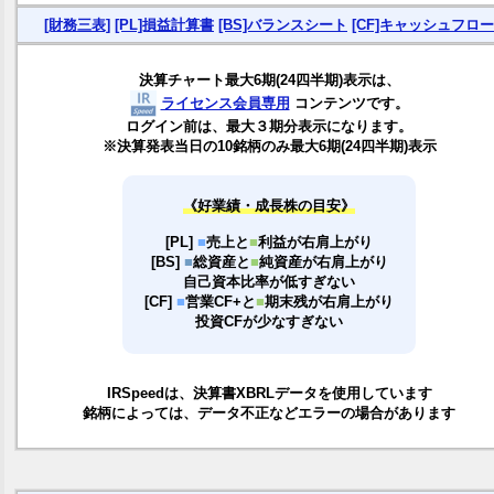
[財務三表]
[PL]損益計算書
[BS]バランスシート
[CF]キャッシュフロー
決算チャート最大6期(24四半期)表示は、
ライセンス会員専用
コンテンツです。
ログイン前は、最大３期分表示になります。
※決算発表当日の10銘柄のみ最大6期(24四半期)表示
《好業績・成長株の目安》
[PL]
■
売上と
■
利益が右肩上がり
[BS]
■
総資産と
■
純資産が右肩上がり
自己資本比率が低すぎない
[CF]
■
営業CF+と
■
期末残が右肩上がり
投資CFが少なすぎない
IRSpeedは、決算書XBRLデータを使用しています
銘柄によっては、データ不正などエラーの場合があります