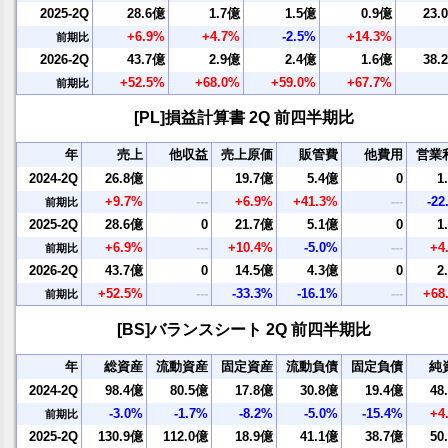
2025-2Q
28.6億
1.7億
1.5億
0.9億
23.
+6.9%
+4.7%
-2.5%
+14.3%
前期比
2026-2Q
43.7億
2.9億
2.4億
1.6億
38.
+52.5%
+68.0%
+59.0%
+67.7%
前期比
[PL]損益計算書 2Q 前四半期比
年
売上
他収益
売上原価
販管費
他費用
営業
2024-2Q
26.8億
19.7億
5.4億
0
1
+9.7%
---
+6.9%
+41.3%
---
-22
前期比
2025-2Q
28.6億
0
21.7億
5.1億
0
1
+6.9%
---
+10.4%
-5.0%
---
+4
前期比
2026-2Q
43.7億
0
14.5億
4.3億
0
2
+52.5%
---
-33.3%
-16.1%
---
+68
前期比
[BS]バランスシート 2Q 前四半期比
年
総資産
流動資産
固定資産
流動負債
固定負債
純
2024-2Q
98.4億
80.5億
17.8億
30.8億
19.4億
48
-3.0%
-1.7%
-8.2%
-5.0%
-15.4%
+4
前期比
2025-2Q
130.9億
112.0億
18.9億
41.1億
38.7億
50