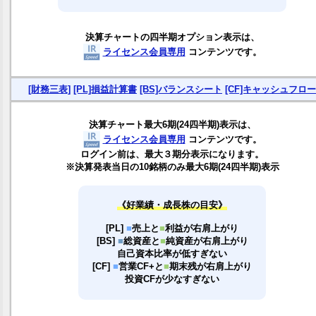
決算チャートの四半期オプション表示は、
ライセンス会員専用
コンテンツです。
[財務三表]
[PL]損益計算書
[BS]バランスシート
[CF]キャッシュフロー
決算チャート最大6期(24四半期)表示は、
ライセンス会員専用
コンテンツです。
ログイン前は、最大３期分表示になります。
※決算発表当日の10銘柄のみ最大6期(24四半期)表示
《好業績・成長株の目安》
[PL]
■
売上と
■
利益が右肩上がり
[BS]
■
総資産と
■
純資産が右肩上がり
自己資本比率が低すぎない
[CF]
■
営業CF+と
■
期末残が右肩上がり
投資CFが少なすぎない