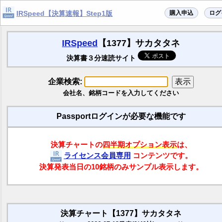
購入申込
ログ
IRSpeed【決算速報】Step1版
IRSpeed
【1377】サカタタネ
決算書３分速読サイト
企業検索:
会社名、銘柄コードを入力してください
Passportログインが必要な機能です
決算チャートの
四半期オプション表示
は、
ライセンス会員専用
コンテンツです。
決算発表当日の10銘柄のみサンプル表示します。
決算チャート【1377】サカタタネ