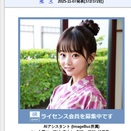
≪
＜
2025-11-07発表(372/372社)
AIアシスタント (ImageBuz所属)