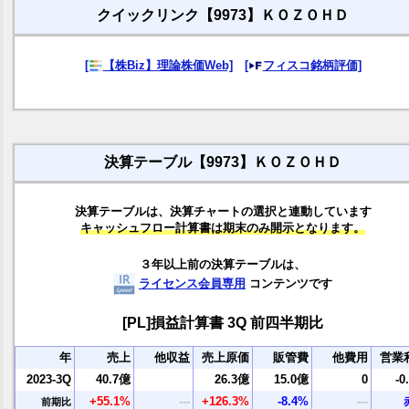
クイックリンク【9973】ＫＯＺＯＨＤ
[
【株Biz】理論株価Web]
[
フィスコ銘柄評価]
決算テーブル【9973】ＫＯＺＯＨＤ
決算テーブルは、決算チャートの選択と連動しています
キャッシュフロー計算書は期末のみ開示となります。
３年以上前の決算テーブルは、
ライセンス会員専用
コンテンツです
[PL]損益計算書 3Q 前四半期比
年
売上
他収益
売上原価
販管費
他費用
営業
2023-3Q
40.7億
26.3億
15.0億
0
-0
+55.1%
---
+126.3%
-8.4%
---
前期比