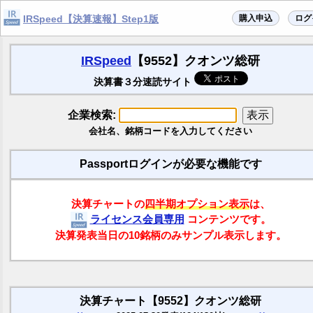
購入申込
ログ
IRSpeed【決算速報】Step1版
IRSpeed
【9552】クオンツ総研
決算書３分速読サイト
企業検索:
会社名、銘柄コードを入力してください
Passportログインが必要な機能です
決算チャートの
四半期オプション表示
は、
ライセンス会員専用
コンテンツです。
決算発表当日の10銘柄のみサンプル表示します。
決算チャート【9552】クオンツ総研