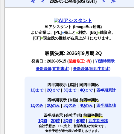
≪
＜
＞
≫
2026-05-15発表(695/726社)
AIアシスタント (ImageBuz所属)
よい企業は、[PL]
■
売上と
■
利益、[BS]
■
純資産、
[CF]
■
現金残の推移が右肩上がりになります。
最新決算: 2026年9月期 2Q
発表日：2026-05-15 (
業績修正: 有
) |
Y!適時開示
最新決算(前期末比)
|
最新決算(同四半期比)
四半期表示 (累計) 同四半期比
1Qまで
|
2Qまで
|
3Qまで
|
4Qまで
|
四半期累計
四半期表示 (単独)
前四半期比
1Qのみ
|
2Qのみ
|
3Qのみ
|
4Qのみ
|
四半期単独
四半期表示 (会社予想)
前四半期比
1Q時
|
2Q時
|
3Q時
|
4Q時
|
四半期推移
会社予想は、PL(売上、営業利益)が対象です。
会社予想が未公表の企業もあります。