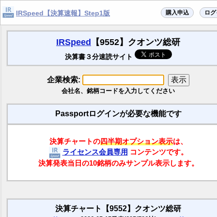
購入申込
ログ
IRSpeed【決算速報】Step1版
IRSpeed
【9552】クオンツ総研
決算書３分速読サイト
企業検索:
会社名、銘柄コードを入力してください
Passportログインが必要な機能です
決算チャートの
四半期オプション表示
は、
ライセンス会員専用
コンテンツです。
決算発表当日の10銘柄のみサンプル表示します。
決算チャート【9552】クオンツ総研