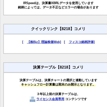
IRSpeedは、決算書XBRLデータを使用しています
銘柄によっては、データ不正などエラーの場合があります
クイックリンク【8218】コメリ
[
【株Biz】理論株価Web]
[
フィスコ銘柄評価]
決算テーブル【8218】コメリ
決算テーブルは、決算チャートの選択と連動しています
キャッシュフロー計算書は期末のみ開示となります。
３年以上前の決算テーブルは、
ライセンス会員専用
コンテンツです