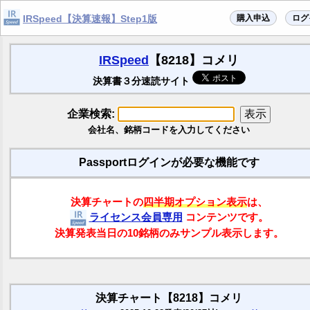
購入申込
ログ
IRSpeed【決算速報】Step1版
IRSpeed
【8218】コメリ
決算書３分速読サイト
企業検索:
会社名、銘柄コードを入力してください
Passportログインが必要な機能です
決算チャートの
四半期オプション表示
は、
ライセンス会員専用
コンテンツです。
決算発表当日の10銘柄のみサンプル表示します。
決算チャート【8218】コメリ