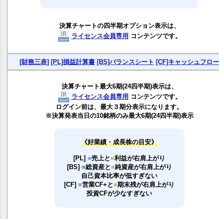
決算チャートの四半期オプション表示は、
ライセンス会員専用
コンテンツです。
[財務三表]
[PL]損益計算書
[BS]バランスシート
[CF]キャッシュフロー
決算チャート最大6期(24四半期)表示は、
ライセンス会員専用
コンテンツです。
ログイン前は、最大３期分表示になります。
※決算発表当日の10銘柄のみ最大6期(24四半期)表示
《好業績・成長株の目安》
[PL]
■
売上と
■
利益が右肩上がり
[BS]
■
総資産と
■
純資産が右肩上がり
自己資本比率が低すぎない
[CF]
■
営業CF+と
■
期末残が右肩上がり
投資CFが少なすぎない