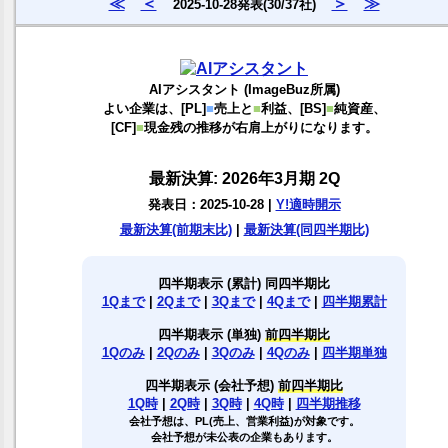
≪
＜
＞
≫
2025-10-28発表(30/37社)
AIアシスタント (ImageBuz所属)
よい企業は、[PL]
■
売上と
■
利益、[BS]
■
純資産、
[CF]
■
現金残の推移が右肩上がりになります。
最新決算: 2026年3月期 2Q
発表日：2025-10-28 |
Y!適時開示
最新決算(前期末比)
|
最新決算(同四半期比)
四半期表示 (累計) 同四半期比
1Qまで
|
2Qまで
|
3Qまで
|
4Qまで
|
四半期累計
四半期表示 (単独)
前四半期比
1Qのみ
|
2Qのみ
|
3Qのみ
|
4Qのみ
|
四半期単独
四半期表示 (会社予想)
前四半期比
1Q時
|
2Q時
|
3Q時
|
4Q時
|
四半期推移
会社予想は、PL(売上、営業利益)が対象です。
会社予想が未公表の企業もあります。