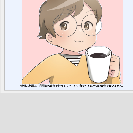
情報の利用は、利用者の責任で行ってください。当サイトは一切の責任を負いません。