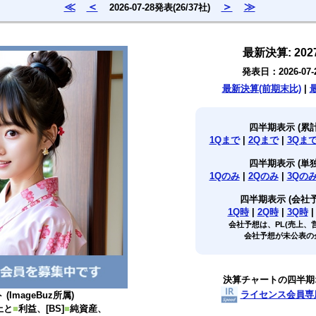
≪
＜
＞
≫
2026-07-28発表(26/37社)
最新決算: 202
発表日：2026-07-2
最新決算(前期末比)
|
四半期表示 (累
1Qまで
|
2Qまで
|
3Qま
四半期表示 (単
1Qのみ
|
2Qのみ
|
3Qの
四半期表示 (会社
1Q時
|
2Q時
|
3Q時
会社予想は、PL(売上、
会社予想が未公表の
決算チャートの四半期
ライセンス会員専
(ImageBuz所属)
上と
■
利益、[BS]
■
純資産、