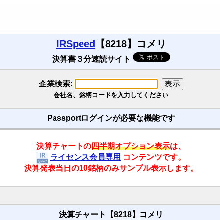
IRSpeed
【8218】コメリ
決算書３分速読サイト
企業検索:
会社名、銘柄コードを入力してください
Passportログインが必要な機能です
決算チャートの
四半期オプション表示
は、
ライセンス会員専用
コンテンツです。
決算発表当日の10銘柄のみサンプル表示します。
決算チャート【8218】コメリ