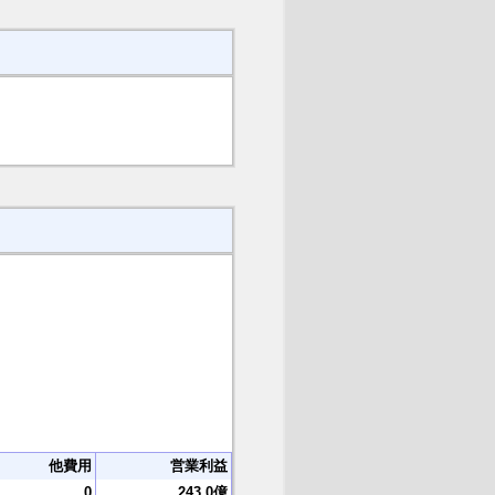
他費用
営業利益
0
243.0億