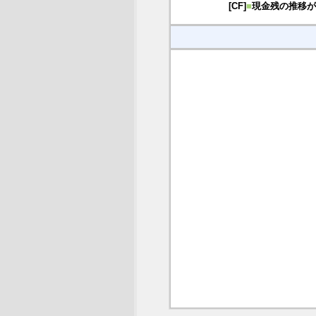
[CF]
■
現金残の推移が