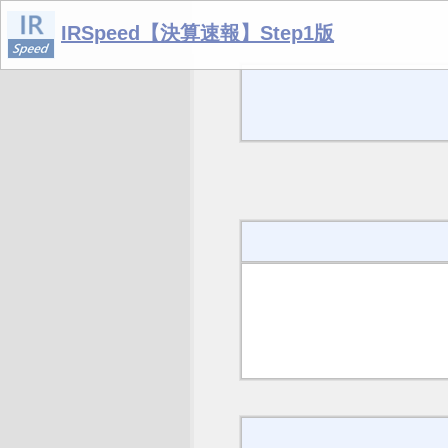
IRSpeed【決算速報】Step1版