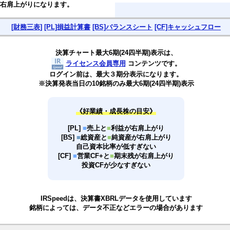
右肩上がりになります。
[財務三表]
[PL]損益計算書
[BS]バランスシート
[CF]キャッシュフロー
決算チャート最大6期(24四半期)表示は、
ライセンス会員専用
コンテンツです。
ログイン前は、最大３期分表示になります。
※決算発表当日の10銘柄のみ最大6期(24四半期)表示
《好業績・成長株の目安》
[PL]
■
売上と
■
利益が右肩上がり
[BS]
■
総資産と
■
純資産が右肩上がり
自己資本比率が低すぎない
[CF]
■
営業CF+と
■
期末残が右肩上がり
投資CFが少なすぎない
IRSpeedは、決算書XBRLデータを使用しています
銘柄によっては、データ不正などエラーの場合があります