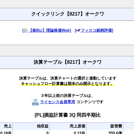
クイックリンク【8217】オークワ
[
【株Biz】理論株価Web]
[
フィスコ銘柄評価]
決算テーブル【8217】オークワ
決算テーブルは、決算チャートの選択と連動しています
キャッシュフロー計算書は期末のみ開示となります。
３年以上前の決算テーブルは、
ライセンス会員専用
コンテンツです
[PL]損益計算書 3Q 同四半期比
売上
他収益
売上原価
販管費
0.18兆
0
0.12兆
559.6億