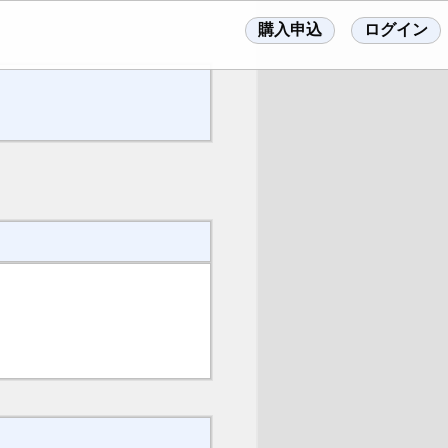
購入申込
ログイン