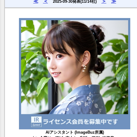
≪
＜
＞
≫
2025-09-30発表(11/14社)
AIアシスタント (ImageBuz所属)