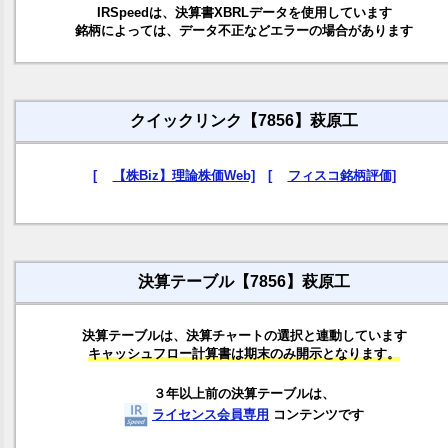
IRSpeedは、決算書XBRLデータを使用しています
銘柄によっては、データ不正などエラーの場合があります
クイックリンク【7856】萩原工
[
【株Biz】理論株価Web]
[
フィスコ銘柄評価]
決算テーブル【7856】萩原工
決算テーブルは、決算チャートの選択と連動しています
キャッシュフロー計算書は期末のみ開示となります。
３年以上前の決算テーブルは、
ライセンス会員専用
コンテンツです