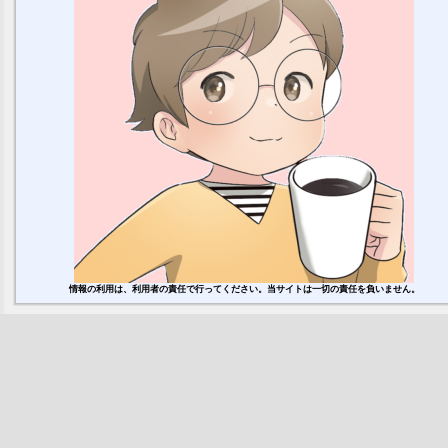
情報の利用は、利用者の責任で行ってください。当サイトは一切の責任を負いません。