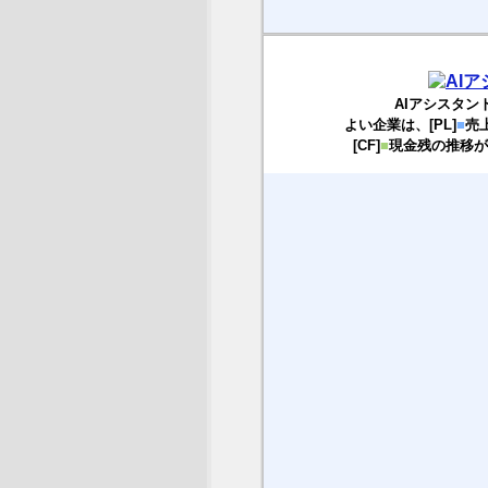
AIアシスタント 
よい企業は、[PL]
■
売
[CF]
■
現金残の推移が