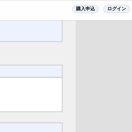
購入申込
ログイン