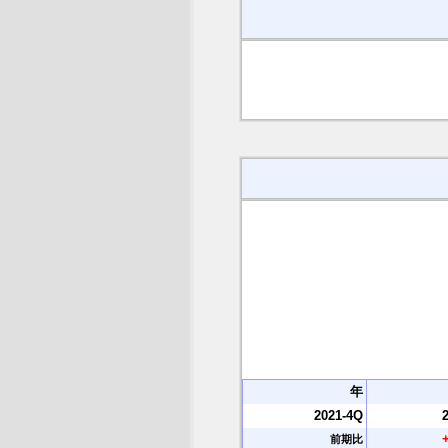
年
2021-4Q
前期比