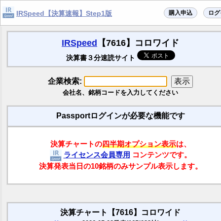
購入申込
ログ
IRSpeed【決算速報】Step1版
IRSpeed
【7616】コロワイド
決算書３分速読サイト
企業検索:
会社名、銘柄コードを入力してください
Passportログインが必要な機能です
決算チャートの
四半期オプション表示
は、
ライセンス会員専用
コンテンツです。
決算発表当日の10銘柄のみサンプル表示します。
決算チャート【7616】コロワイド