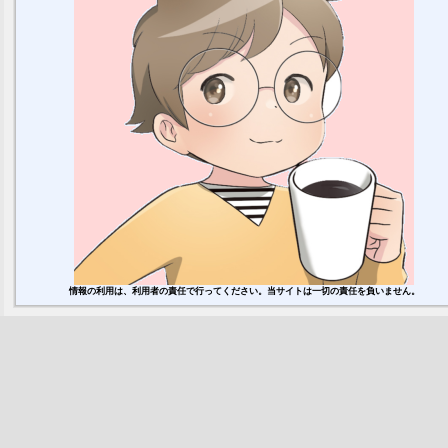
情報の利用は、利用者の責任で行ってください。当サイトは一切の責任を負いません。