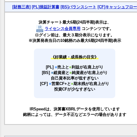
[財務三表]
[PL]損益計算書
[BS]バランスシート
[CF]キャッシュフロー
決算チャート最大6期(24四半期)表示は、
ライセンス会員専用
コンテンツです。
ログイン前は、最大３期分表示になります。
※決算発表当日の10銘柄のみ最大6期(24四半期)表示
《好業績・成長株の目安》
[PL]
■
売上と
■
利益が右肩上がり
[BS]
■
総資産と
■
純資産が右肩上がり
自己資本比率が低すぎない
[CF]
■
営業CF+と
■
期末残が右肩上がり
投資CFが少なすぎない
IRSpeedは、決算書XBRLデータを使用しています
銘柄によっては、データ不正などエラーの場合があります