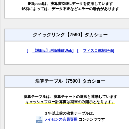
IRSpeedは、決算書XBRLデータを使用しています
銘柄によっては、データ不正などエラーの場合があります
クイックリンク【7590】タカショー
[
【株Biz】理論株価Web]
[
フィスコ銘柄評価]
決算テーブル【7590】タカショー
決算テーブルは、決算チャートの選択と連動しています
キャッシュフロー計算書は期末のみ開示となります。
３年以上前の決算テーブルは、
ライセンス会員専用
コンテンツです