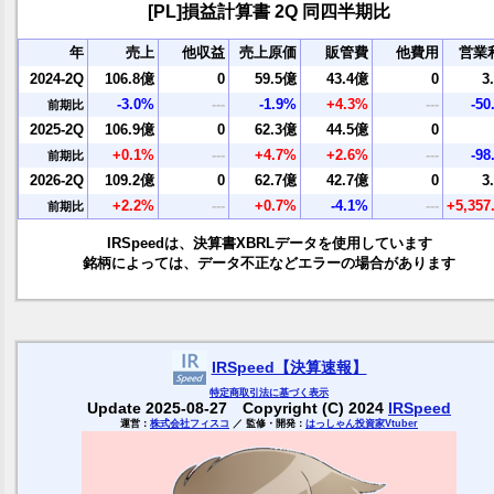
[PL]損益計算書 2Q 同四半期比
年
売上
他収益
売上原価
販管費
他費用
営業
2024-2Q
106.8億
0
59.5億
43.4億
0
3
-3.0%
---
-1.9%
+4.3%
---
-50
前期比
2025-2Q
106.9億
0
62.3億
44.5億
0
+0.1%
---
+4.7%
+2.6%
---
-98
前期比
2026-2Q
109.2億
0
62.7億
42.7億
0
3
+2.2%
---
+0.7%
-4.1%
---
+5,357
前期比
IRSpeedは、決算書XBRLデータを使用しています
銘柄によっては、データ不正などエラーの場合があります
IRSpeed【決算速報】
特定商取引
法に基づく表示
Update 2025-08-27 Copyright (C) 2024
IRSpeed
運営：
株式会社フィスコ
／ 監修・開発：
はっしゃん投資家Vtuber