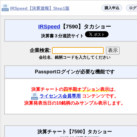
購入申込
ログ
IRSpeed【決算速報】Step1版
IRSpeed
【7590】タカショー
決算書３分速読サイト
企業検索:
会社名、銘柄コードを入力してください
Passportログインが必要な機能です
決算チャートの
四半期オプション表示
は、
ライセンス会員専用
コンテンツです。
決算発表当日の10銘柄のみサンプル表示します。
決算チャート【7590】タカショー