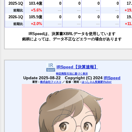
2025-1Q
103.4億
0
0
0
0
17
+5.6%
---
---
---
---
+19
前期比
2026-1Q
105.5億
0
0
0
0
19
+2.0%
---
---
---
---
+11
前期比
IRSpeedは、決算書XBRLデータを使用しています
銘柄によっては、データ不正などエラーの場合があります
IRSpeed【決算速報】
特定商取引
法に基づく表示
Update 2025-08-22 Copyright (C) 2024
IRSpeed
運営：
株式会社フィスコ
／ 監修・開発：
はっしゃん投資家Vtuber