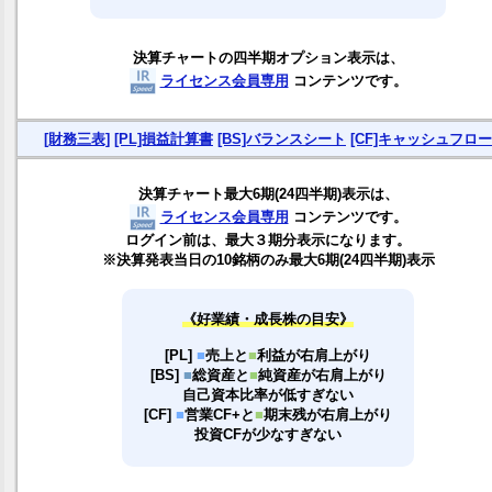
決算チャートの四半期オプション表示は、
ライセンス会員専用
コンテンツです。
[財務三表]
[PL]損益計算書
[BS]バランスシート
[CF]キャッシュフロー
決算チャート最大6期(24四半期)表示は、
ライセンス会員専用
コンテンツです。
ログイン前は、最大３期分表示になります。
※決算発表当日の10銘柄のみ最大6期(24四半期)表示
《好業績・成長株の目安》
[PL]
■
売上と
■
利益が右肩上がり
[BS]
■
総資産と
■
純資産が右肩上がり
自己資本比率が低すぎない
[CF]
■
営業CF+と
■
期末残が右肩上がり
投資CFが少なすぎない