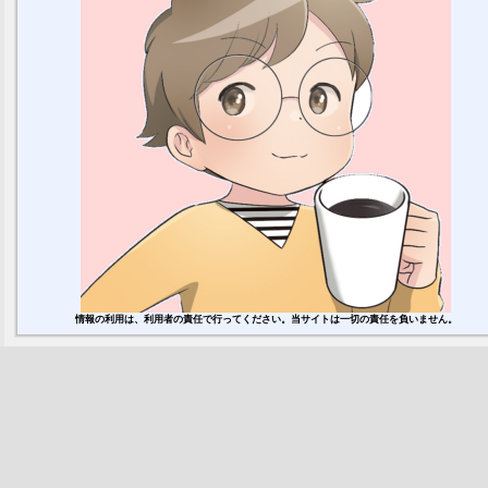
情報の利用は、利用者の責任で行ってください。当サイトは一切の責任を負いません。