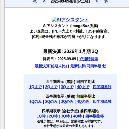
≪
＜
＞
≫
2025-09-09発表(6/11社)
AIアシスタント (ImageBuz所属)
よい企業は、[PL]
■
売上と
■
利益、[BS]
■
純資産、
[CF]
■
現金残の推移が右肩上がりになります。
最新決算: 2026年1月期 2Q
発表日：2025-09-09 |
Y!適時開示
最新決算(前期末比)
|
最新決算(同四半期比)
四半期表示 (累計) 同四半期比
1Qまで
|
2Qまで
|
3Qまで
|
4Qまで
|
四半期累計
四半期表示 (単独)
前四半期比
1Qのみ
|
2Qのみ
|
3Qのみ
|
4Qのみ
|
四半期単独
四半期表示 (会社予想)
前四半期比
1Q時
|
2Q時
|
3Q時
|
4Q時
|
四半期推移
会社予想は、PL(売上、営業利益)が対象です。
会社予想が未公表の企業もあります。